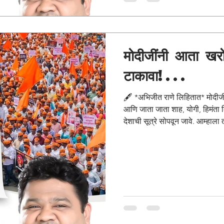
मोदीजींनी आता खर
टाकावा!...
🖋️ *अभिजीत राणे लिहितात* मोदी
आणि जाता जाता शाह, योगी, हिमंता किंव
देशाची सूत्रे सोपवून जावे. आम्हाला
दिपके आणि वांगचूकला पोलिसांनी द
त्यासोबत त्या केजरीवालला तर बर्फा
हवे, तेव्हाच कलेजाला थंडावा मिळेल
चौकटीत राहून हे असले 'कडक