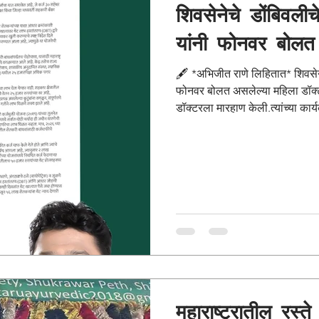
शिवसेनेचे डोंबिवलीच
यांनी फोनवर बोलत
🖋️ *अभिजीत राणे लिहितात* शिवसेनेचे डोंबिवलीचे नगरसेवक रमेश म्हात्रे यांनी
फोनवर बोलत असलेल्या महिला डॉक्ट
डॉक्टरला मारहाण केली.त्यांच्या कार्य
महाराष्ट्रातील कायद्यानुसार अशा प्
अजामीनपात्र गुन्हा नोंद होऊन अटक के
कायद्यात आहे. पोलीस अटक करतील म
होण्यासाठी गेला तिथल्या डॉक्ट
महाराष्ट्रातील रस्त