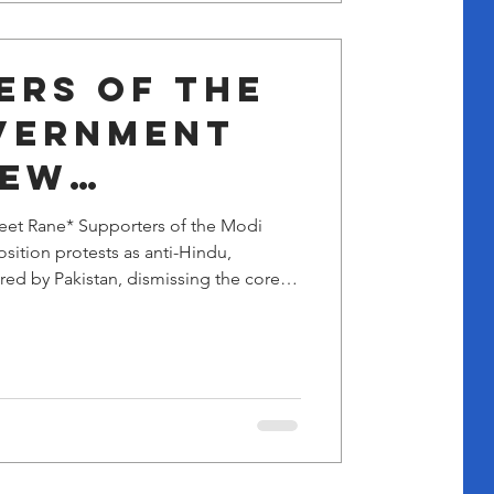
ers of the
vernment
iew
ion
eet Rane* Supporters of the Modi
ition protests as anti-Hindu,
 as anti-
red by Pakistan, dismissing the core
rs. This tactic resembles how the
S for every protest. While violence
able, the government's prolonged
uk’s 21-day hunger strike highlights
ubsequent police lathi