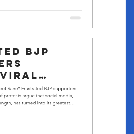
h criminal backgrounds were visibly
ws 2402 criminals identifie
ted BJP
ers
 viral
ootage of
eet Rane* Frustrated BJP supporters
of protests argue that social media,
 argue...
ength, has turned into its greatest
outrage overlooks the strategic reality
pposition-sponsored operations
taged provocation, and AI-driven
al media's declining credibility and