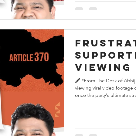
susceptibility to manipulatio
Frustra
support
viewing
video f
🖋️ *From The Desk of Abhij
viewing viral video footage 
protests
once the party's ultimate str
vulnerability. However, this 
that these movements are o
equipped with YouTubers, s
narratives. Recognizing soci
susceptibility to manipulatio