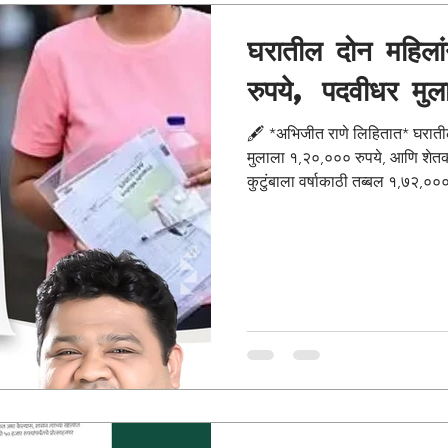
घरातील दोन महिलां
रुपये, पदवीधर मु
🖋️ *अभिजीत राणे लिहितात* घरातील दोन महिलांना वर्षाला ३६,००० रुपये, पदवीधर
मुलाला १,२०,००० रुपये, आणि शेतक
कुटुंबाला वर्षाकाठी तब्बल १,७२,०
रेशन आणि वैद्यकीय उपचारही मोफत!ज
घरात येत असेल, तर मग कोणी कशा
अडाणी कष्ट उपसेल? ही फुकटची आर
पोटापाण्याची चिंताच उरत नाही, तेव्ह