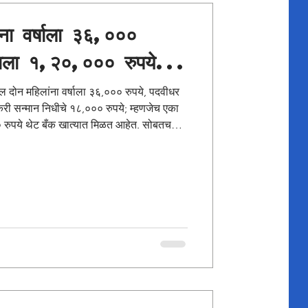
ना वर्षाला ३६,०००
लाला १,२०,००० रुपये...
री सन्मान निधीचे १८,००० रुपये; म्हणजेच एका
०० रुपये थेट बँक खात्यात मिळत आहेत. सोबतच
ेव्हा कोणत्याही कष्टाविना इतकी मोठी रक्कम
ला डोकेफोड करून शिक्षण घेईल आणि कोणता
्थिक रसदच लोकांना आळशी बनवत आहे. जेव्हा
ाच जंतर-मं