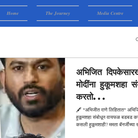
Home
The Journey
Media Centre
अभिजित दिपकेसारखा
मोदींना हुकूमशहा
करतो...
🖋️ *अभिजीत राणे लिहितात* अभिजित
हुकूमशहा संबोधून वायफळ बडबड करतो
कसली हुकूमशाही? ममता बॅनर्जींच्या
झाले. देशभरात राष्ट्रपती राजवटी