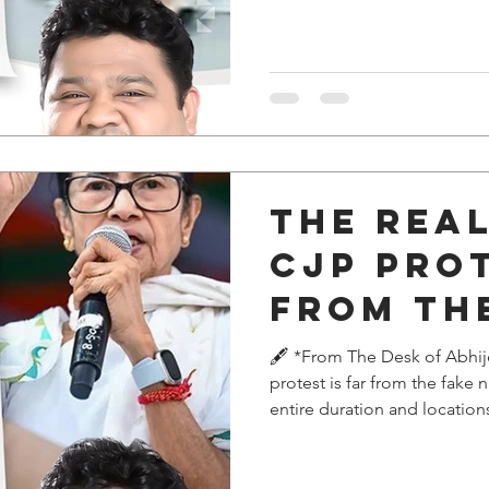
कायदेशीर मार्गानेच ममतांचा पराभव 
कुणाचेच भले केले नाही; मग ही आंदोलन
केवळ राजकीय फायद्यासाठी उभारल
The real
CJP prot
from th
narrati
🖋️ *From The Desk of Abhije
protest is far from the fake
pushed..
entire duration and location
participation never even to
under coaching class pressur
create social media content