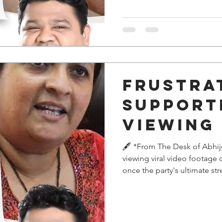
Namazwadi Party workers wit
present, and police data sho
Frustra
support
viewing
video f
🖋️ *From The Desk of Abhij
viewing viral video footage 
protests
once the party's ultimate str
vulnerability. However, this 
that these movements are o
equipped with YouTubers, s
narratives. Recognizing soci