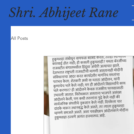
Shri. Abhijeet Rane
All Posts