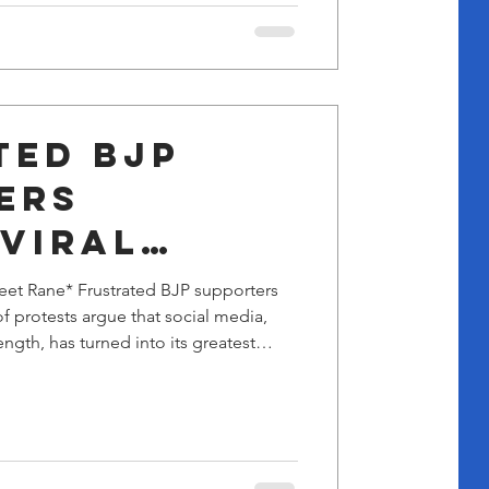
n, the B
ted BJP
ers
 viral
ootage of
eet Rane* Frustrated BJP supporters
of protests argue that social media,
 ...
ength, has turned into its greatest
outrage overlooks the strategic reality
pposition-sponsored operations
taged provocation, and AI-driven
al media's declining credibility and
n, the B