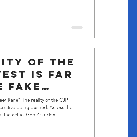
केला. शेतकरी असो वा मराठा आंदोलन, यांनी
े विद्यार्थ्यांचे काय भले करणार? ही आंदोलने
ी ज
ity of the
est is far
e fake
ve being
et Rane* The reality of the CJP
 narrative being pushed. Across the
.
s, the actual Gen Z student
uched a lakh, with many attending
e, some just to watch, and others to
. In contrast, Bhim Army and