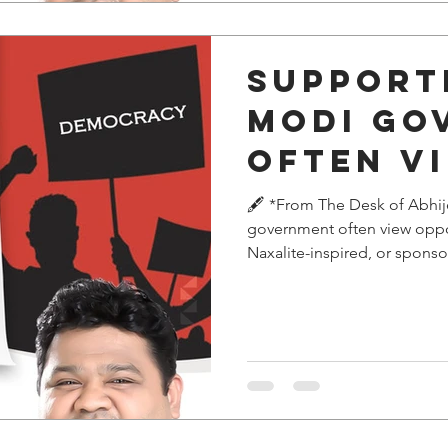
Support
Modi go
often v
opposit
🖋️ *From The Desk of Abhij
government often view oppos
protests
Naxalite-inspired, or sponso
Hindu...
issues raised by demonstrato
Congress once blamed the RS
in a democracy is unaccept
silence during Sonam Wangch
a severe lack of dialogue. S