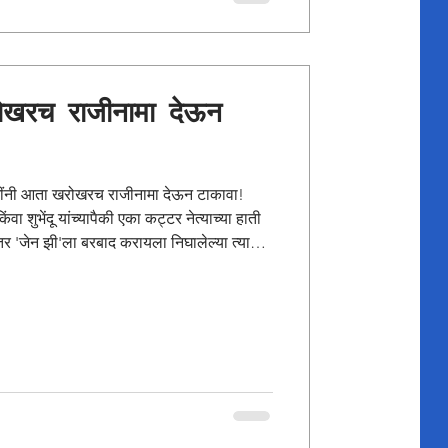
ोखरच राजीनामा देऊन
जींनी आता खरोखरच राजीनामा देऊन टाकावा!
ा शुभेंदू यांच्यापैकी एका कट्टर नेत्याच्या हाती
 तर 'जेन झी'ला बरबाद करायला निघालेल्या त्या
िलेली कडक 'थर्ड डिग्री' थेट बघायची आहे! आणि
च्या लादीवर नागडं झोपवून पोलिसांनी तुडवायलाच
! आणि मोदीजी, जर तुम्हाला लोकशाहीच्या