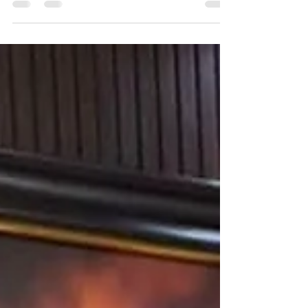
जय मल्हार गोविंदा पथक सराव प्रारंभ कार्यक्रमास कामगार नेते
अभिजीत राणे यांनी प्रमुख अतिथी म्हणुन उपस्थित राहून गोविंदा
पथकांना शुभेच्छा दिल्या. यावेळी वास्ट मिडीया नेटवर्क प्रा. लि. चे
सिईओ अमोल राणे, धडक माथाडी जनरल कामगार युनियनचे मुंबई
उपाध्यक्ष फरिद शेख आदी उपस्थित होते. यावेळी आयोजकांकडून
अभिजीत राणे यांचा शाल पुष्पगुच्छ देऊन सत्कार केला.
#abhijeetrane #govinda #AR #photo