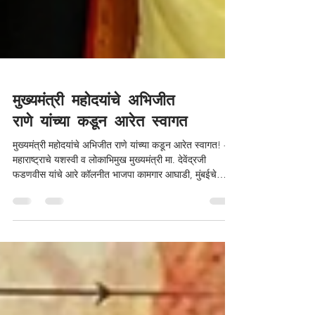
मुख्यमंत्री महोदयांचे अभिजीत
राणे यांच्या कडून आरेत स्वागत
मुख्यमंत्री महोदयांचे अभिजीत राणे यांच्या कडून आरेत स्वागत! ----
महाराष्ट्राचे यशस्वी व लोकाभिमुख मुख्यमंत्री मा. देवेंद्रजी
फडणवीस यांचे आरे कॉलनीत भाजपा कामगार आघाडी, मुंबईचे
अध्यक्ष कामगार नेते अभिजीत राणे यांनी शाल घालून मनःपूर्वक
स्वागत केले व त्यांचे आशीर्वाद घेतले. #devendraFadanvis
#मुख्यमंत्री #photo #abhijeetrane #AR #goregaon
#Aarey