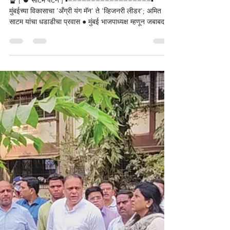
मुंबईच्या विकासाचा 'अँग्री यंग
मॅन' ते 'व्हिजनरी लीडर';
अमित साटम यांचा धडाडीचा
प्रवास
🔏 [ ⏺️ साटम पॅटर्न ] ▪️==================▪️
मुंबईच्या विकासाचा 'अँग्री यंग मॅन' ते 'व्हिजनरी लीडर'; अमित
साटम यांचा धडाडीचा प्रवास ● मुंबई भाजपाध्यक्ष म्हणून जबाबदारी
स्वीकारल्यापासून अमित साटम यांनी पक्ष संघटनेत चैतन्य फुंकले
आहे. ‘मुंबईचा विकास हाच आमचा एकमेव अजेंडा’ असे म्हणत त्यांनी
केवळ टीका करण्यापेक्षा 'डेव्हलपमेंट मॉडेल' लोकांसमोर मांडण्यावर
भर दिला आहे. त्यांच्या या सकारात्मक दृष्टिकोनामुळे मुंबई
महापालिका निवडणूकीत भाजपाला घवघवीत यश मिळाले. सोशल
मीडियाच्या माध्यमात