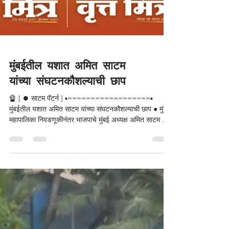
मुंबईतील यशात अमित साटम
यांच्या संघटनकौशल्याची छाप
🔏 [ ⏺️ साटम पॅटर्न ] ▪️==================▪️
मुंबईतील यशात अमित साटम यांच्या संघटनकौशल्याची छाप ● मुंबई
महापालिका निवडणूकीनंतर भाजपाचे मुंबई अध्यक्ष अमित साटम यांचे
संघटनकौशल्य विशेष चर्चेत आले आहे. त्यांनी आपल्या आक्रमक