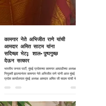
कामगार नेते अभिजीत राणे यांची
आमदार अमित साटम यांना
सदिच्छा भेट; शाल-पुष्पगुच्छ
देऊन सत्कार
भारतीय जनता पार्टी, मुंबई प्रदेशच्या कामगार आघाडीच्या अध्यक्ष
नियुक्ती झाल्यानंतर कामगार नेते अभिजीत राणे यांनी आज मुंबई
प्रदेश कार्यालयात मुंबई अध्यक्ष आमदार अमित जी साठम यांची भेट
घेतली व त्यांचा शाल व पुष्पगुच्छ देऊन सत्कार केला.. भारतीय
जनता पार्टीच्या बळकटीसाठी आणि जनसेवेसंदर्भात यावेळी चर्चा
झाली! #BJP #Mumbai #जनसेवा #AmeetSatam