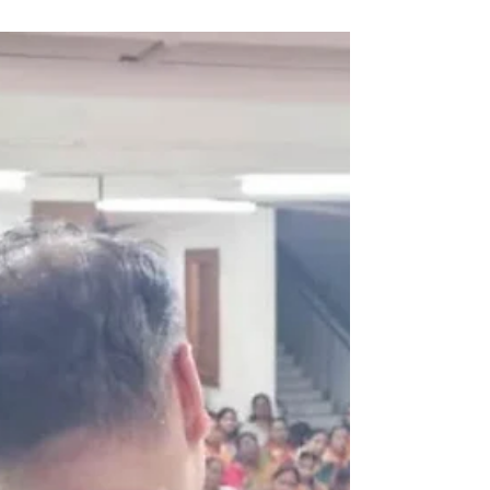
साटम : धडाडीचे कार्य आणि जनसंपर्काचा आवाका ● मुंबई भाजपा
अध्यक्ष अमित साटम यांच्या स्वभावाचे सर्वात महत्त्वाचे वैशिष्ट्य
म्हणजे त्यांचा कोणत्याही विषयाचा असलेला सखोल अभ्यास.
बोलताना ते केवळ आरोप करत नाहीत, तर पुराव्यानिशी आपले
म्हणणे मांडतात. मुंबई महानगरपालिकेच्या कारभारावर त्यांनी वेळोवेळी
केलेले भाष्य आणि उघड केलेले घोटाळे त्यांच्या अभ्यासू वृत्तीचे दर्शन
घडवतात. मुद्द्याला मुद्द्याने भिडण्याची त्यांची वृत्ती त्यांना इतर तर