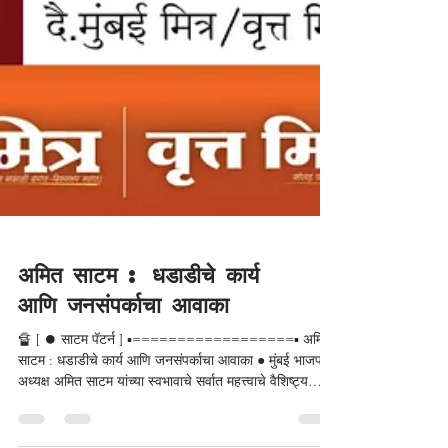
अमित साटम : धडाडीचे कार्य
आणि जनसंपर्काचा आवाका
🔏 [ ⏺️ साटम पॅटर्न ] ▪️==================▪️ अमित