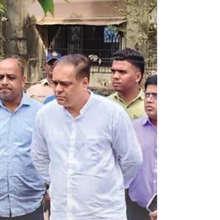
#abhijeetrane #AR