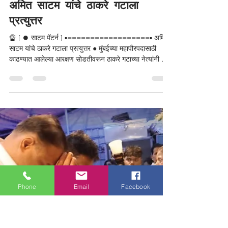
अमित साटम यांचे ठाकरे गटाला
प्रत्युत्तर
🔏 [ ⏺️ साटम पॅटर्न ] ▪️==================▪️ अमित
साटम यांचे ठाकरे गटाला प्रत्युत्तर ● मुंबईच्या महापौरपदासाठी
Phone
Email
Facebook
काढण्यात आलेल्या आरक्षण सोडतीवरून ठाकरे गटाच्या नेत्यांनी या
प्रक्रियेत पारदर्शकता नसल्याचा दावा केला होता. मात्र, भाजपाचे
मुंबई अध्यक्ष अमित साटम यांनी हे सर्व आरोप फेटाळून लावले असून,
विरोधकांनी नियमांचा नीट अभ्यास करावा, असा सल्ला दिला आहे.