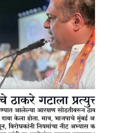
🔏 [ ⏺️ साटम पॅटर्न ] ▪️==================▪️ अमित
साटम यांनी दिले मुंबईची सुरक्षा आणि विकासाला प्राधान्य ● मुंबई
शहराला भ्रष्टाचारमुक्त करण्यासाठी आणि येथील प्रशासनात
पारदर्शकता आणण्यासाठी महायुती कटिबद्ध आहे. गेल्या अनेक
वर्षांपासून मुंबईच्या तिजोरीवर डल्ला मारणाऱ्यांना चपराक देण्यासाठी
आता खंबीर नेतृत्वाची गरज आहे. हे नेतृत्व एखादी माता किंवा बहीण
करेल, असा विश्वास भाजपाचे मुंबई अध्यक्ष अमित साटम यांनी व्यक्त
केला. यामुळे मुंबईचा कारभार अधिक सुरक्षित आणि जनहितार्थ
होईल, असे