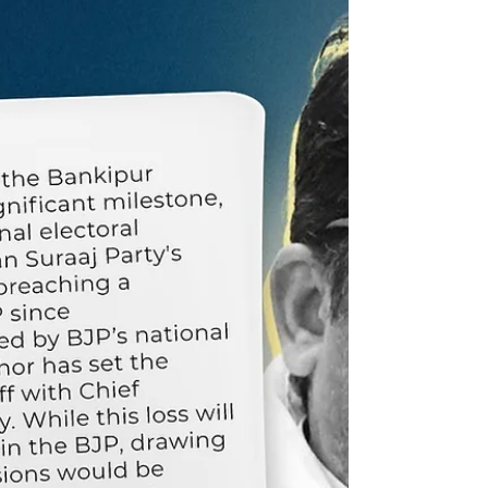
अपमान करण्याची काँग्रेसची सरंजामशाही वृत्ती कायम राहिली आहे.
एकीकडे काँग्रेसची अशी महिलाविरोधी मानसिकता असताना,
दुसरीकडे देवेंद्र फडणवीस यांच्यासारखे संवेदनशील नेते
सुनेत्राताईंच्या प