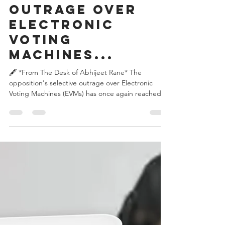
The
opposition's
selective
outrage over
Electronic
Voting
Machines...
🖋️ *From The Desk of Abhijeet Rane* The
opposition's selective outrage over Electronic
Voting Machines (EVMs) has once again reached
peak comedic perfection. When Jan Suraaj
founder Prashant Kishor surges ahead to defeat
the BJP in Bankipur, the EVMs are undoubtedly
hailed as marvels of flawless democratic
technology. When Congress leads comfortably