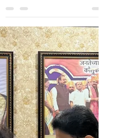
अभिजित दिपकेसारखा सुमार
बुद्धीचा माणूस मोदींना हुकूमशहा
संबोधून वायफळ बडबड
करतो...
🖋️ *अभिजीत राणे लिहितात* अभिजित दिपकेसारखा सुमार बुद्धीचा
माणूस मोदींना हुकूमशहा संबोधून वायफळ बडबड करतो, तरीही
त्याच्यावर कारवाई होत नाही; ही कसली हुकूमशाही? ममता बॅनर्जींच्या
राजवटीत बंगालमधील हिंदूंवर अघोरी अत्याचार झाले. देशभरात
राष्ट्रपती राजवटीची मागणी असतानाही मोदींनी संविधानाचा आदर
करत कायदेशीर मार्गानेच ममतांचा पराभव केला. शेतकरी असो वा
मराठा आंदोलन, यांनी कुणाचेच भले केले नाही; मग ही आंदोलने
विद्यार्थ्यांचे काय भले करणार? ही आंदोलने केवळ राजकीय
फायद्यासाठी उभारली ज