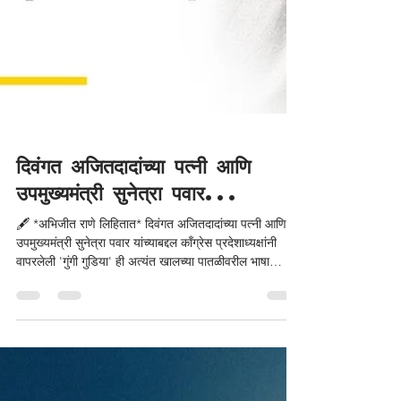
दिवंगत अजितदादांच्या पत्नी आणि
उपमुख्यमंत्री सुनेत्रा पवार...
🖋️ *अभिजीत राणे लिहितात* दिवंगत अजितदादांच्या पत्नी आणि
उपमुख्यमंत्री सुनेत्रा पवार यांच्याबद्दल काँग्रेस प्रदेशाध्यक्षांनी
वापरलेली 'गुंगी गुडिया' ही अत्यंत खालच्या पातळीवरील भाषा
संतापजनक आहे. दिग्विजय सिंह यांचे 'सौ टंच माल', रमेश कुमार
यांचे वादग्रस्त विधान आणि शहाबानो प्रकरणापासून महिलांचा