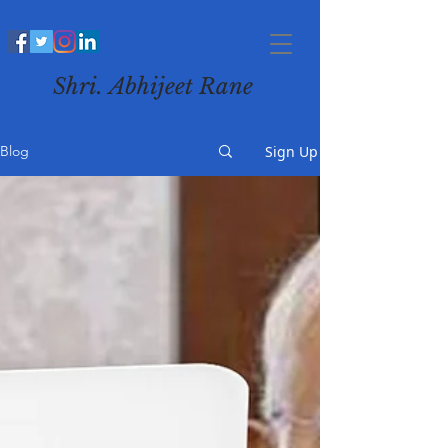
Shri. Abhijeet Rane
Sign Up
Blog