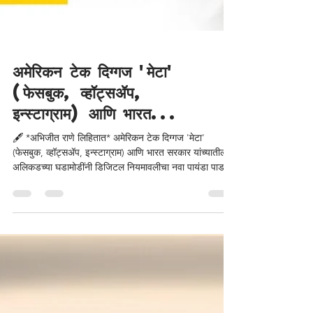
अमेरिकन टेक दिग्गज 'मेटा'
(फेसबुक, व्हॉट्सॲप,
इन्स्टाग्राम) आणि भारत...
🖋️ *अभिजीत राणे लिहितात* अमेरिकन टेक दिग्गज 'मेटा'
(फेसबुक, व्हॉट्सॲप, इन्स्टाग्राम) आणि भारत सरकार यांच्यातील
अलिकडच्या घडामोडींनी डिजिटल नियमावलीचा नवा पायंडा पाडला
आहे. जंतर-मंतरवरील पेड कॅम्पेन असो वा तांत्रिक गोंधळामुळे
पंतप्रधानांच्या व्हिडिओवर झालेली कारवाई असो, या पार्श्वभूमीवर
केंद्र सरकारने दाखवलेली कठोर भूमिका डिजिटल प्लॅटफॉर्म्सना
योग्य तो धडा देणारी ठरली आहे. जागतिक स्तरावर बड्या टेक
कंपन्यांची एकाधिकारशाही आणि मस्तवालपणा नेहमीच चर्चेत राहिला
आहे. मात्र, भारतात