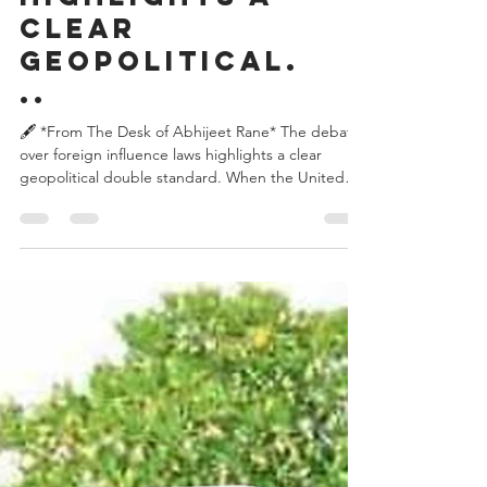
influence
laws
highlights a
clear
geopolitical.
..
🖋️ *From The Desk of Abhijeet Rane* The debate
over foreign influence laws highlights a clear
geopolitical double standard. When the United
States enforces the Foreign Agents Registration
Act (FARA), it is lauded as a legitimate, necessary
shield to safeguard national security and preserve
democratic integrity. However, when India
strengthens the Foreign Contribution (Regulation)
Act (FCRA), Western commentators often label it
as a crackdown on civil society. Sovereignty and