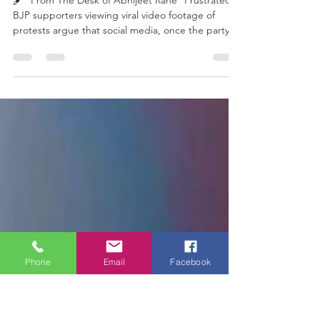
footage of
protests
argue...
🖋️ *From The Desk of Abhijeet Rane* Frustrated
BJP supporters viewing viral video footage of
protests argue that social media, once the party's
ultimate strength, has turned into its greatest
vulnerability. However, this outrage overlooks the
strategic reality that these movements are
opposition-sponsored operations equipped with
YouTubers, staged provocation, and AI-driven
narratives. Recognizing social media's declining
credibility and susceptibility to manipulation, the B
Phone
Email
Facebook