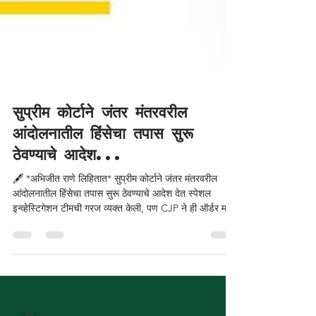
सुप्रीम कोर्टाने जंतर मंतरवरील
आंदोलनातील हिंसेचा तपास सुरू
ठेवण्याचे आदेश...
🖋️ *अभिजीत राणे लिहितात* सुप्रीम कोर्टाने जंतर मंतरवरील
आंदोलनातील हिंसेचा तपास सुरू ठेवण्याचे आदेश देत स्पेशल
इन्व्हेस्टिगेशन टीमची गरज व्यक्त केली, पण CJP ने ही ऑर्डर मान्य
नसल्याचे सांगून उद्धटपणा दाखवला. सर्वोच्च न्यायालयाचे आदेश
नाकारणे म्हणजे अराजक निर्माण करण्याचा प्रयत्नच. त्यांचे प्रवक्ते
सौरव दास यांनी CNN TV18 वर दिलेल्या मुलाखतीत आंदोलनाच्या
ठिकाणी गुन्हेगारी प्रवृत्तीचे लोक पोलिसांनी येऊ दिले असा प्रश्न
उपस्थित केला, पण आयोजक म्हणून जबाबदारी टाळून ती पोलिसांवर