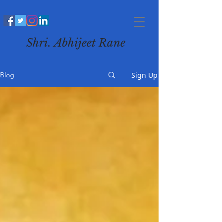
Shri. Abhijeet Rane
Sign Up
Blog