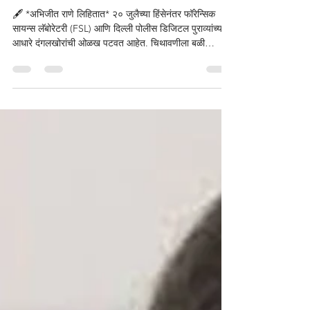
सायन्स लॅबोरेटरी (FSL)
आणि दिल्ली पोलीस...
🖋️ *अभिजीत राणे लिहितात* २० जुलैच्या हिंसेनंतर फॉरेन्सिक
सायन्स लॅबोरेटरी (FSL) आणि दिल्ली पोलीस डिजिटल पुराव्यांच्या
आधारे दंगलखोरांची ओळख पटवत आहेत. चिथावणीला बळी
पडलेल्या २० ते २५ वयोगटातील तरुणांचे ठसे आधार कार्डशी
जुळवून त्यांच्यावर गुन्हे दाखल केले जातील. पोलिसांच्या या
कारवाईमुळे संबंधित तरुणांचे भविष्य पूर्णपणे अंधकारमय झाले आहे.
एकदा गुन्हा दाखल झाल्यावर त्यांना सरकारी नोकरी मिळणार नाही,
पासपोर्ट बनणार नाही आणि खाजगी क्षेत्रातही देशद्रोहाचा ठपका
बसल्याने नोकरीची संध