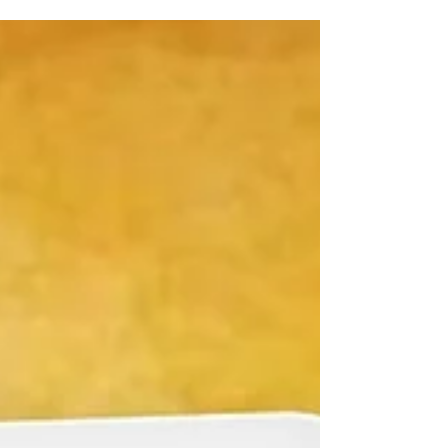
टाकते. आंदोलकांवर हिंसेचा वापर करण्याऐवजी, देशविरोधी
घोषणाबाजी आणि वैयक्तिक चिखलफेक करणाऱ्यांवर कडक
कायदेशीर चौकटीतून कारवाईची मागणी केली गेली आहे. आर्थिक
क्षेत्रातील 'सिबिल स्कोअर'च्या धर्तीवर व्यक्तीच्या सामाजिक आणि
कायदेशीर वर्तनाचा 'व्यक्तिमत्त्व स्कोअर' तयार करण्याची कल्पना
नावीन्यपूर्ण असली, तरी तिच