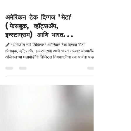
अमेरिकन टेक दिग्गज 'मेटा'
(फेसबुक, व्हॉट्सॲप,
इन्स्टाग्राम) आणि भारत...
🖋️ *अभिजीत राणे लिहितात* अमेरिकन टेक दिग्गज 'मेटा'
(फेसबुक, व्हॉट्सॲप, इन्स्टाग्राम) आणि भारत सरकार यांच्यातील
अलिकडच्या घडामोडींनी डिजिटल नियमावलीचा नवा पायंडा पाडला
आहे. जंतर-मंतरवरील पेड कॅम्पेन असो वा तांत्रिक गोंधळामुळे
पंतप्रधानांच्या व्हिडिओवर झालेली कारवाई असो, या पार्श्वभूमीवर
केंद्र सरकारने दाखवलेली कठोर भूमिका डिजिटल प्लॅटफॉर्म्सना
योग्य तो धडा देणारी ठरली आहे. जागतिक स्तरावर बड्या टेक
कंपन्यांची एकाधिकारशाही आणि मस्तवालपणा नेहमीच चर्चेत राहिला
आहे. मात्र, भारतात