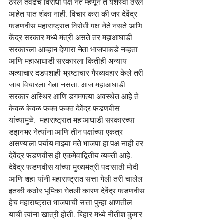
ठरले तेवढेच विरोधी पक्ष नेते म्हणून ते यशस्वी ठरले 
आहेत यात शंका नाही. विचार करा की जर देवेंद्र 
फडणवीस महाराष्ट्रात विरोधी पक्ष नेते नसते आणि 
केंद्र सरकार मध्ये मंत्री असते तर महाआघाडी 
सरकारला आव्हान देणारा नेता भाजपाकडे नव्हता 
आणि महाआघाडी सरकारला कितीही अन्याय 
अत्याचार दडपशाही भ्रष्टाचार गैरव्यवहार केले तरी 
जाब विचारला गेला नसता. आज महाआघाडी 
सरकार अस्थिर आणि डगमगत्या अवस्थेत आहे ते 
केवळ केवळ फक्त फक्त देवेंद्र फडणवीस 
यांच्यामुळे.  महाराष्ट्रात महाआघाडी सरकारच्या 
डझनभर नेत्यांना आणि तीन पक्षांच्या एकत्र 
असण्याला पर्याय माझ्या मते भाजपा हा पक्ष नाही तर 
देवेंद्र फडणवीस ही एकमेवाद्वितीय व्यक्ती आहे. 
देवेंद्र फडणवीस यांच्या मुख्यमंत्री पदासाठी मोदी 
आणि शहा यांनी महाराष्ट्रात सत्ता गेली तरी चालेल 
इतकी कठोर भूमिका घेतली कारण देवेंद्र फडणवीस 
हेच महाराष्ट्रात भाजपाची सत्ता पुन्हा आणतील 
याची त्यांना खात्री होती. बिहार मध्ये नीतीश कुमार 