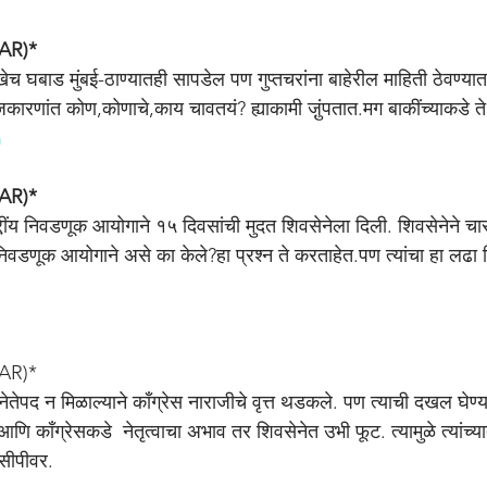
AR)*
रखेच घबाड मुंबई-ठाण्यातही सापडेल पण गुप्तचरांना बाहेरील माहिती ठेवण्या
ाजकारणांत कोण,कोणाचे,काय चावतयं? ह्याकामी जु़ंपतात.मग बाकींच्याकडे ते
n
AR)*
द्री़ंय निवडणूक आयोगाने १५ दिवसांची मुदत शिवसेनेला दिली. शिवसेनेने चा
 निवडणूक आयोगाने असे का केले?हा प्रश्न ते करताहेत.पण त्यांचा हा लढा
n
AR)*
षनेतेपद न मिळाल्याने काँग्रेस नाराजीचे वृत्त थडकले. पण त्याची दखल घेण्
आणि काँग्रेसकडे  नेतृत्वाचा अभाव तर शिवसेनेत उभी फूट. त्यामुळे त्यांच्
सीपीवर.