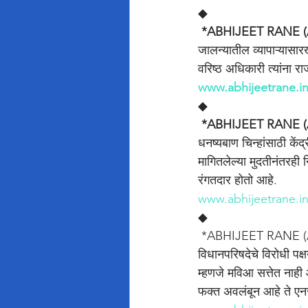
◆
*ABHIJEET RANE (
जालन्यातील व्यापाऱ्यासा
वरिष्ठ अधिकारी त्यांना र
www.abhijeetrane.i
◆
*ABHIJEET RANE (
धनष्यबाण चिन्हांसाठी कें
मागितलेल्या मुदतीनंतरही
रंगतदार होतो आहे.
www.abhijeetrane.i
◆
 *ABHIJEET RANE (
विधानपरिषदेचे विरोधी पक्
म्हणजे मविआ सत्तेत नाही 
फक्त अवलंबून आहे ते एन