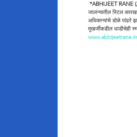
 *ABHIJEET RANE (
जालन्यातील स्टिल कारखा
अधिकाऱ्यांचे डोळे पांढरे
मुखर्जीकडील धाडीचेही स्
www.abhijeetrane.i