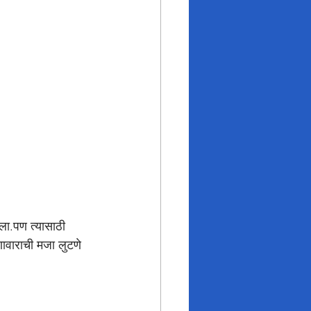
ला.पण त्यासाठी 
णावाराची मजा लुटणे 