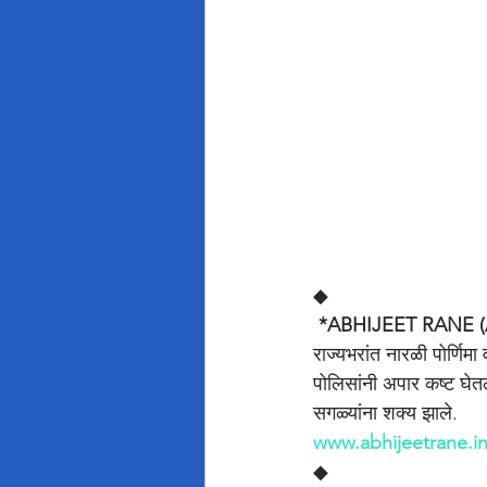
◆
 *ABHIJEET RANE (
राज्यभरांत नारळी पोर्णिम
पोलिसांनी अपार कष्ट घेतल
सगळ्यांना शक्य झाले.
www.abhijeetrane.i
◆