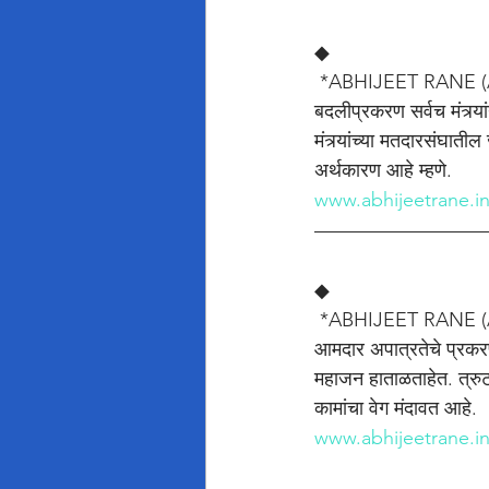
◆
 *ABHIJEET RANE (
बदलीप्रकरण सर्वच मंत्र्
मंत्र्यांच्या मतदारसंघाती
अर्थकारण आहे म्हणे.
www.abhijeetrane.i
◆
 *ABHIJEET RANE (
आमदार अपात्रतेचे प्रकरण 
महाजन हाताळताहेत. त्रुट
कामांचा वेग मंदावत आहे.
www.abhijeetrane.i