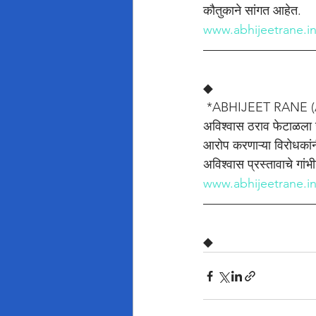
कौतुकाने सांगत आहेत.
www.abhijeetrane.i
◆
 *ABHIJEET RANE (
अविश्वास ठराव फेटाळला जा
आरोप करणाऱ्या विरोधकांन
अविश्वास प्रस्तावाचे गांभी
www.abhijeetrane.i
◆