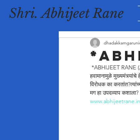
Shri. Abhijeet Rane
dhadakkamgaruni
*ABH
 *ABHIJEET RANE (
हवामानामुळे मुख्यमंत्र्यां
विरोधक का करतांत?त्यांच्
मग हा उपदव्याप कशाला?
www.abhijeetrane.i