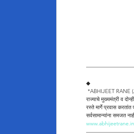
◆
 *ABHIJEET RANE (
राज्याचे मुख्यमंत्री व दो
रस्ते मार्गे प्रवास करता
सर्वसामान्यांना समजत नाह
www.abhijeetrane.i