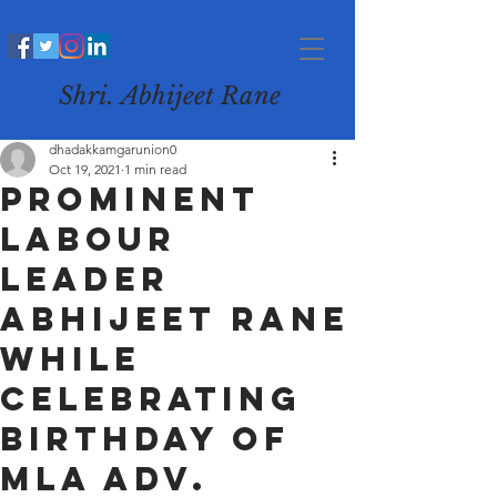
Shri. Abhijeet Rane
dhadakkamgarunion0
Oct 19, 2021
1 min read
Prominent
Labour
Leader
Abhijeet Rane
while
celebrating
Birthday of
MLA Adv.