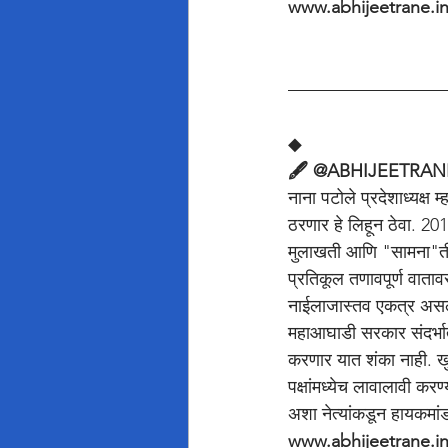
www.abhijeetrane.i
◆
🖋️ @ABHIJEETRAN
नाना पटोले प्रदेशाध्यक्ष
ठरणार हे लिहून ठेवा. 20
मुलाखती आणि "सामना"तील
प्रतिकूल तणावपूर्ण वात
नाईलाजास्तव एकत्र असल्
महाआघाडी सरकार संदर्भा
करणार यात शंका नाही. खु
पक्षांमध्येच लावालावी कर
अशा नेत्यांकडून हायकमा
www.abhijeetrane.i