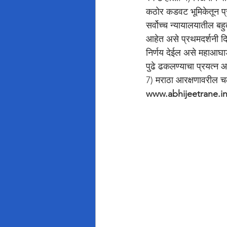
कठोर कडवट भूमिकेतून प्
सर्वोच्च न्यायालयातील बह
आहेत असे प्रथमदर्शनी द
निर्णय देईल असे महाआघ
पुढे ढकलण्याचा प्रयत्न 
7) मराठा आरक्षणावरील चळ
www.abhijeetrane.i