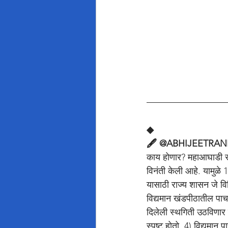
◆
🖋️ @ABHIJEETRAN
काय होणार? महाआघाडी सर
विनंती केली आहे. यामुळे 
यासाठी राज्य शासन जे व
विद्यमान खंडपीठातील पा
दिलेली स्थगिती उठविणार न
स्पष्ट होतो. 4) विद्यमा