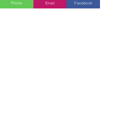
Phone
Email
Facebook
See All
Recent Posts