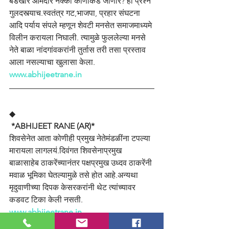
बंडखोर आमदार नक्की कोणाकडे जाणार? हा प्रश्न 
गुलदस्त्याच.स्वतंत्र गट,भाजपा, प्रहार संघटना 
आदि पर्याय संपले म्हणून शेवटी मनसेत समाजमाध्यमे 
विलीन करायला निघाली. त्यामुळे फुललेल्या मनसे 
नेते बाळा नांदगांवकरांनी तुर्तास तरी तसा प्रस्ताव 
आला नसल्याचा खुलासा केला.
www.abhijeetrane.in
◆
 *ABHIJEET RANE (AR)*
शिवसेनेत आता कोणीही प्रमुख नेतेमंडळींना टपल्या 
मारायला लागलयं.दिवंगत शिवसेनाप्रमुख 
बाळासाहेब ठाकरेंच्यानंतर पक्षप्रमुख उध्दव ठाकरेंनी 
मवाळ भूमिका घेतल्यामुळे तसे होत आहे.अन्यथा 
मृदुवाणीच्या दिपक केसरकरांनी थेट त्यांच्यावर 
कडवट टिका केली नसती.
www.abhijeetrane.in