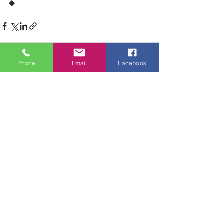
◆
Phone
Email
Facebook
See All
Recent Posts