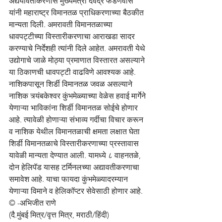
अद्ययावतीकरणास मुख्यमंत्री देवेंद्र फडणवीस 
यांनी महाराष्ट्र विमानतळ प्राधिकरणाच्या बैठकीत 
मान्यता दिली. अमरावती विमानतळाच्या 
धावपट्टीच्या विस्तारीकरणाचा आराखडा सादर 
करण्याचे निर्देशही त्यांनी दिले आहेत. अमरावती येथे 
उद्योगाचे जाळे मोठ्या प्रमाणात विस्तारत असल्याने 
या ठिकाणची धावपट्टी वाढविणे आवश्यक आहे. 
नाशिकपासून शिर्डी विमानतळ जवळ असल्याने 
नाशिक त्र्यंबकेश्वर कुंभमेळ्याच्या वेळेस हवाई मार्गेने 
येणाऱ्या भाविकांना शिर्डी विमानतळ सोईचे होणार 
आहे. त्यावेळी होणाऱ्या संभाव्य गर्दीचा विचार करून 
व नाशिक येथील विमानतळाची क्षमता लक्षात घेता 
शिर्डी विमानतळाचे विस्तारीकरणाच्या प्रस्तावास 
यावेळी मान्यता देण्यात आली. यामध्ये ८ वाहनतळे, 
दोन हेलिपॅड यासह टर्मिनलच्या अद्यावतीकरणाचा 
समावेश आहे. याचा फायदा कुंभमेळ्यादरम्यान 
येणाऱ्या विमाने व हेलिकॉप्टर सेवेसाठी होणार आहे.
© -अभिजीत राणे
(दै.मुंबई मित्र/वृत्त मित्र, मराठी/हिंदी)