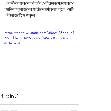
#स
्वामीमहाराज#स्वामीदर्शन#भक्तिभाव#मठदर्शन#आ
ध्यात्मिकप्रवास#मनःशांती#स्वामीकृपा#श्रद्धा_आणि
_विश्वास#दिव्य अनुभव
https://video.wixstatic.com/video/133dad_b1
727eddaeb741968e665af3464ae83e/360p/mp
4/file.mp4