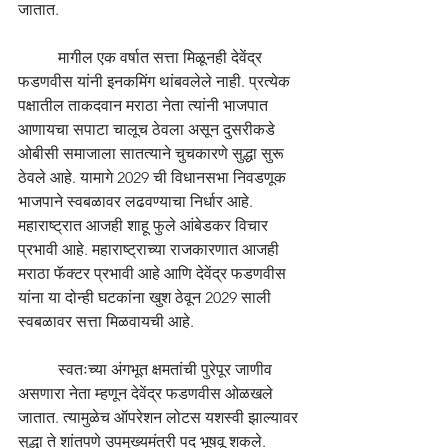
जातात. 
	मागील एक वर्षात सत्ता मिळूनही देवेंद्र 
फडणवीस यांनी इनकमिंग थांबवलेले नाही. प्रत्येक 
पक्षातील ताकदवान मराठा नेता त्यांनी भाजपात 
आणायचा सपाटा चालूच ठेवला असून दुसरीकडे 
ओबीसी समाजाला सातत्याने चुचकारणे सुद्धा सुरू 
ठेवले आहे. यामागे 2029 ची विधानसभा निवडणूक 
भाजपाने स्वबळावर लढवण्याचा निर्धार आहे. 
महाराष्ट्रात आजही शाहू फुले आंबेडकर विचार 
प्रभावी आहे. महाराष्ट्राच्या राजकारणात आजही 
मराठा फॅक्टर प्रभावी आहे आणि देवेंद्र फडणवीस 
यांना या दोन्ही घटकांना खुश ठेवून 2029 साली 
स्वबळावर सत्ता मिळवायची आहे. 
	स्वतःच्या अंगभूत क्षमतांची पुरेपूर जाणीव 
असणारा नेता म्हणून देवेंद्र फडणवीस ओळखले 
जातात. त्यामुळेच ऑपरेशन लोटस यशस्वी झाल्यावर 
सुद्धा ते शांतपणे उपमुख्यमंत्री पद भूषवू शकले. 