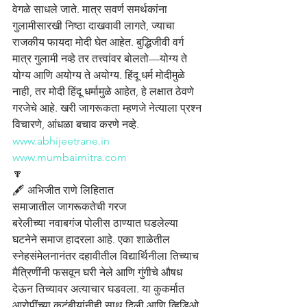
वेगळे साधले जाते. मात्र सवर्ण समर्थकांना 
गुलामीसारखी निष्ठा दाखवावी लागते, ज्याचा 
राजकीय फायदा मोदी घेत आहेत. बुद्धिजीवी वर्ग 
मात्र गुलामी नव्हे तर तत्त्वांवर बोलतो—योग्य ते 
योग्य आणि अयोग्य ते अयोग्य. हिंदू धर्म मोदीमुळे 
नाही, तर मोदी हिंदू धर्मामुळे आहेत, हे लक्षात ठेवणे 
गरजेचे आहे. खरी जागरूकता म्हणजे नेत्याला प्रश्न 
विचारणे, आंधळा बचाव करणे नव्हे.
www.abhijeetrane.in
www.mumbaimitra.com
🔽
🖋️ अभिजीत राणे लिहितात
समाजातील जागरूकतेची गरज
बरेलीच्या नवाबगंज पोलीस ठाण्यात घडलेल्या 
घटनेने समाज हादरला आहे. एका शाळेतील 
स्नेहसंमेलनानंतर दहावीतील विद्यार्थिनीला तिच्याच 
मैत्रिणींनी फसवून घरी नेले आणि गुंगीचे औषध 
देऊन तिच्यावर अत्याचार घडवला. या कुकर्मात 
आरोपींच्या कुटुंबीयांनीही साथ दिली आणि व्हिडिओ 