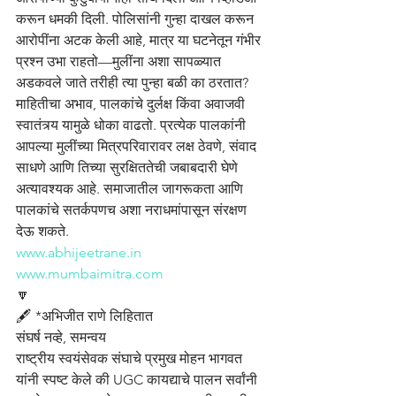
करून धमकी दिली. पोलिसांनी गुन्हा दाखल करून 
आरोपींना अटक केली आहे, मात्र या घटनेतून गंभीर 
प्रश्न उभा राहतो—मुलींना अशा सापळ्यात 
अडकवले जाते तरीही त्या पुन्हा बळी का ठरतात? 
माहितीचा अभाव, पालकांचे दुर्लक्ष किंवा अवाजवी 
स्वातंत्र्य यामुळे धोका वाढतो. प्रत्येक पालकांनी 
आपल्या मुलींच्या मित्रपरिवारावर लक्ष ठेवणे, संवाद 
साधणे आणि तिच्या सुरक्षिततेची जबाबदारी घेणे 
अत्यावश्यक आहे. समाजातील जागरूकता आणि 
पालकांचे सतर्कपणच अशा नराधमांपासून संरक्षण 
देऊ शकते.
www.abhijeetrane.in
www.mumbaimitra.com
🔽
🖋️ *अभिजीत राणे लिहितात
संघर्ष नव्हे, समन्वय
राष्ट्रीय स्वयंसेवक संघाचे प्रमुख मोहन भागवत 
यांनी स्पष्ट केले की UGC कायद्याचे पालन सर्वांनी 