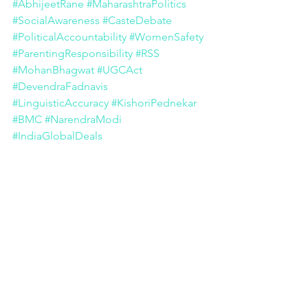
#AbhijeetRane
#MaharashtraPolitics
#SocialAwareness
#CasteDebate
#PoliticalAccountability
#WomenSafety
#ParentingResponsibility
#RSS
#MohanBhagwat
#UGCAct
#DevendraFadnavis
#LinguisticAccuracy
#KishoriPednekar
#BMC
#NarendraModi
#IndiaGlobalDeals