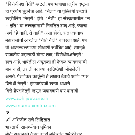
"विरोधीपक्ष नेती" म्हटले, पण भाषाशास्त्रीय दृष्ट्या 
हा प्रयोग चुकीचा आहे. "नेता" या पुल्लिंगी शब्दाचे 
स्त्रीलिंग "नेत्री" होते. "नेती" हा संस्कृतातील "न 
+ इति" या तत्त्वज्ञानाशी निगडित शब्द आहे, ज्याचा 
अर्थ "हे नाही, ते नाही" असा होतो. संत एकनाथ 
महाराजांनी आरतीत "नेति नेति" वापरला आहे, पण 
तो आत्मस्वरूपाच्या शोधाशी संबंधित आहे. त्यामुळे 
राजकीय पदासाठी योग्य शब्द "विरोधीपक्षनेत्री" 
हाच आहे. भाषेतील अचूकता ही केवळ व्याकरणाची 
बाब नाही, तर ती पदाच्या प्रतिष्ठेशी जोडलेली 
असते. पेडणेकर काकूंनी हे लक्षात ठेवावे आणि "पक्ष 
विरोधी नेत्री" होण्याऐवजी खऱ्या अर्थाने 
विरोधीपक्षनेत्री म्हणून जबाबदारी पार पाडावी.
www.abhijeetrane.in
www.mumbaimitra.com
🔽
🖋️ अभिजीत राणे लिहितात
भारताची सामर्थ्यवान भूमिका
मोदी सरकारने गेल्या काही महिन्यांत अमेरिकेवर 