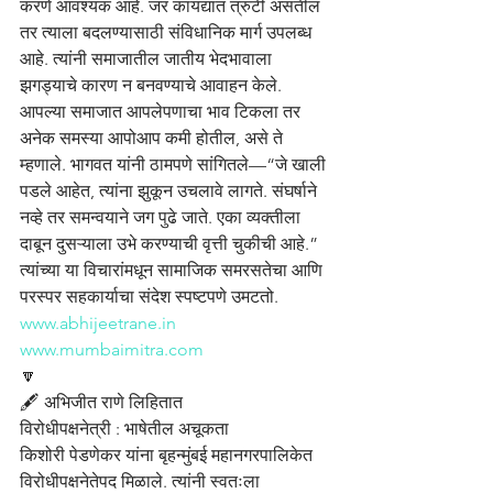
करणे आवश्यक आहे. जर कायद्यात त्रुटी असतील 
तर त्याला बदलण्यासाठी संविधानिक मार्ग उपलब्ध 
आहे. त्यांनी समाजातील जातीय भेदभावाला 
झगड्याचे कारण न बनवण्याचे आवाहन केले. 
आपल्या समाजात आपलेपणाचा भाव टिकला तर 
अनेक समस्या आपोआप कमी होतील, असे ते 
म्हणाले. भागवत यांनी ठामपणे सांगितले—“जे खाली 
पडले आहेत, त्यांना झुकून उचलावे लागते. संघर्षाने 
नव्हे तर समन्वयाने जग पुढे जाते. एका व्यक्तीला 
दाबून दुसऱ्याला उभे करण्याची वृत्ती चुकीची आहे.” 
त्यांच्या या विचारांमधून सामाजिक समरसतेचा आणि 
परस्पर सहकार्याचा संदेश स्पष्टपणे उमटतो.
www.abhijeetrane.in
www.mumbaimitra.com
🔽
🖋️ अभिजीत राणे लिहितात
विरोधीपक्षनेत्री : भाषेतील अचूकता
किशोरी पेडणेकर यांना बृहन्मुंबई महानगरपालिकेत 
विरोधीपक्षनेतेपद मिळाले. त्यांनी स्वतःला 