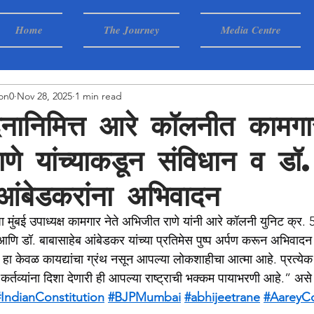
Home
The Journey
Media Centre
on0
Nov 28, 2025
1 min read
िनानिमित्त आरे कॉलनीत कामगार
णे यांच्याकडून संविधान व डॉ
 आंबेडकरांना अभिवादन
 मुंबई उपाध्यक्ष कामगार नेते अभिजीत राणे यांनी आरे कॉलनी युनिट क्र. 5,
आणि डॉ. बाबासाहेब आंबेडकर यांच्या प्रतिमेस पुष्प अर्पण करून अभिवादन 
ान हा केवळ कायद्यांचा ग्रंथ नसून आपल्या लोकशाहीचा आत्मा आहे. प्रत्येक
र्तव्यांना दिशा देणारी ही आपल्या राष्ट्राची भक्कम पायाभरणी आहे.” असे य
#IndianConstitution
#BJPMumbai
#abhijeetrane
#AareyC