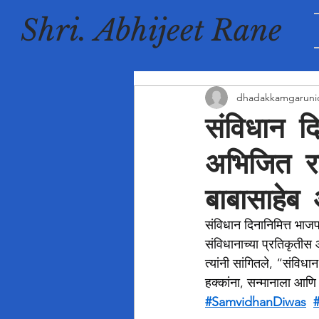
Shri. Abhijeet Rane
dhadakkamgaruni
संविधान द
अभिजित रा
बाबासाहेब
संविधान दिनानिमित्त भाजपा
संविधानाच्या प्रतिकृतीस 
त्यांनी सांगितले, “संविध
हक्कांना, सन्मानाला आणि क
#SamvidhanDiwas