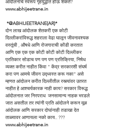
आंदोलनाचे स्वरूप गृहयुद्धात होऊ शकते? 
www.abhijeetrane.in
 *@ABHIJEETRANE(AR)*
दोन लाख आंदोलक शेतकरी एक कोटी 
दिल्लीकरांविरूद्ध शहराला वेढा घालून जीवनावश्यक 
वस्तूंची , औषधे आणि रोजगाराची कोंडी करतात 
आणि एक एक एक कोटी कोटी कोटी दिल्लीकर 
प्रतिकार सोडाच पण पण पण प्रतिक्रिया, निषेध 
व्यक्त करीत नाहीत किंवा " केंद्र सरकारशी संघर्ष 
करा पण आमचे जीवन उद्ध्वस्त करू नका" असे 
म्हणत आंदोलन करीत दिल्लीतील रस्त्यांवर उतरत 
नाहीत हे आश्चर्यकारक नाही काय? सरकार विरूद्ध 
आंदोलनात जर निरपराध  जनसामान्य नाहक भरडले 
जात असतील तर त्यांनी प्रति आंदोलने करून मूळ 
आंदोलक आणि सरकार दोघांनाही तडाखा देत 
ताळ्यावर आणायला नको काय.. ???
www.abhijeetrane.in