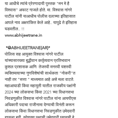
या आधीचे त्यांचे प्रेरणादायी पुस्तक "मन मे है 
विश्वास" अफाट गाजले होते. मा. विश्वास नांगरे 
पाटील यांनी याआधीच पोलीस दलाच्या इतिहासात 
आपले नाव अक्षरांकित केले आहे.. यापुढे ते इतिहास 
घडवतील.. !!
www.abhijeetrane.in
 *@ABHIJEETRANE(AR)*
पोलिस सह आयुक्त विश्वास नांगरे पाटील 
यांच्यासारख्या बुद्धीवान कर्तृत्ववान प्रतिभावान 
कुशल प्रशासक आणि  तेजस्वी मनस्वी यशस्वी 
व्यक्तिमत्वाच्या गुणविशेषांची सार्थकता "नोकरी"त 
नाही तर "सत्ता " माध्यमात आहे असे मला वाटते. 
महाआघाडी किंवा महायुती यातील राजकीय पक्षांनी 
2024 च्या लोकसभा किंवा 2021 च्या विधानसभा 
निवडणुकीत विश्वास नांगरे पाटील यांना आयपीएस 
अधिकारी पदाचा राजीनामा देण्याची विनंती करून 
लोकसभा किंवा विधानसभा निवडणुकीत उमेदवारी 
द्यायला हवी. कोणत्या पक्षाची उमेदवारी घ्यायची हे 