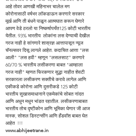
आहे तोवर आणखी महिनाभर चालेल मग 
कोरोनासाठी वर्षभर लाॅकडाऊन करणारे सरकार 
मूर्ख आणि ती बंधने पाळून आत्मघात करून घेणारे 
आपण वेडे ठरलो या निष्कर्षापर्यंत125 कोटी भारतीय 
येतील. 93% भारतीय  लोकांना लस देण्याची देखील 
गरज नाही हे सांगणारे शास्रज्ञ आत्तापासून न्यूज 
चॅनल्सवर दिसू लागले आहेत. कदाचित आत्ता "लस 
आली" "लस हवी" म्हणून "लसलसाट" करणारे 
60/70 % भारतीय लसीकरणा बाबत "आम्हाला 
गरज नाही" म्हणत फिरकणार सुद्धा नाहीत शेवटी 
सरकारला लसीकरण सक्तीचे करावे लागेल आणि 
एकीकडे कोरोना आणि दुसरीकडे 125 कोटी 
भारतीय सुखासमाधानाने एकमेकांचे सोबत नांदत 
आणि अधुन मधुन भांडत रहातील. लसीकरणाबाबत 
भारतीय तोच दृष्टीकोन आणि भूमिका घेणार जी आज 
मास्क, सोशल डिस्टन्सींग आणि हँडवाॅश बाबत घेत 
आहेत  !!!
www.abhijeetrane.in