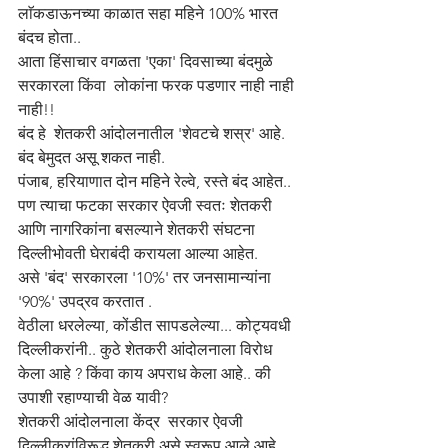
लाॅकडाऊनच्या काळात सहा महिने 100% भारत 
बंदच होता..
आता हिंसाचार वगळता 'एका' दिवसाच्या बंदमुळे 
सरकारला किंवा  लोकांना फरक पडणार नाही नाही 
नाही!! 
बंद हे  शेतकरी आंदोलनातील 'शेवटचे शस्र' आहे. 
बंद बेमुदत असू शकत नाही. 
पंजाब, हरियाणात दोन महिने रेल्वे, रस्ते बंद आहेत..
पण त्याचा फटका सरकार ऐवजी स्वतः शेतकरी 
आणि नागरिकांना बसल्याने शेतकरी संघटना 
दिल्लीभोवती घेराबंदी करायला आल्या आहेत.
असे 'बंद' सरकारला '10%' तर जनसामान्यांना  
'90%' उपद्रव करतात . 
वेठीला धरलेल्या, कोंडीत सापडलेल्या... कोट्यवधी 
दिल्लीकरांनी.. कुठे शेतकरी आंदोलनाला विरोध 
केला आहे ? किंवा काय अपराध केला आहे.. की 
उपाशी रहाण्याची वेळ यावी? 
शेतकरी आंदोलनाला केंद्र  सरकार ऐवजी 
दिल्लीकरांविरूद्ध शेतकरी असे स्वरूप आले आहे. 