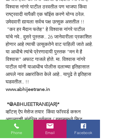
विश्वास नांगरे पाटील ठरवतील पण भाजपा किंवा 
राष्ट्रवादी यापैकी एक चाॅईस करणे योग्य ठरेल. 
उमेदवारी द्यायला सर्वच पक्ष उत्सुक असतील !!
 "कर हर मैदान फतेह" हे विश्वास नांगरे पाटील 
यांचे नवे.. दुसरे पुस्तक.. 26 जानेवारीला प्रकाशित 
होणार आहे त्याची उत्सुकतेने वाट पाहिली जाते आहे. 
या आधीचे त्यांचे प्रेरणादायी पुस्तक "मन मे है 
विश्वास" अफाट गाजले होते. मा. विश्वास नांगरे 
पाटील यांनी याआधीच पोलीस दलाच्या इतिहासात 
आपले नाव अक्षरांकित केले आहे.. यापुढे ते इतिहास 
घडवतील.. !!
www.abhijeetrane.in
 *@ABHIJEETRANE(AR)*
व्हाॅटस् ऐप मेसेज तयार  किंवा फाॅरवर्ड करून 
आपल्याशी संबंधित वर्तुळात / ग्रुप्समध्ये सिद्ध 
प्रसिद्ध लोकप्रिय आणि दखलपात्र होणे सहज 
Phone
Email
Facebook
शक्य झाल्यामुळे आता प्रिंट व इलेक्ट्रॉनिक 