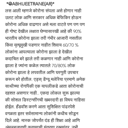
 *@ABHIJEETRANE(AR)*
लस आली म्हणजे कोरोना संपला असे होणार नाही 
उलट लोक आणि सरकार अधिक बेफिकिर होऊन 
कोरोना अधिक वाढणार असे मला वाटते पण पण पण 
ही गोष्ट देखील लक्षात घेण्यासारखी आहे की 90% 
भारतीय कोरोना झाला तरी गंभीर आजारी नसतील 
किंवा मृत्यूमुखी पडणार नाहीत शिवाय 60/70 % 
लोकांना आपल्याला कोरोना झाला हे देखील 
कदाचित बरे झाले तरी कळणार नाही आणि कोरोना 
झाला हे ज्यांना कळेल त्यातले 70/80% लोक 
कोरोना झाला हे लपवतील आणि घरगुती उपचार 
करून बरे होतील. एड्स् डेंग्यू मलेरिया प्रमाणे अनेक 
साथीच्या रोगांपैकी एक यापलीकडे आता कोरोनाची 
दहशत असणार नाही.. एकदा लोकल सुरू झाल्या 
की सोशल डिस्टन्सींगची खबरदारी हा विषय नाहिसा 
होईल. हँडवाॅश करणे आता सुशिक्षित पांढरपेशे 
वगळता इतर सर्वसामान्य लोकांनी कधीच सोडून 
दिले आहे. मास्क जोपर्यंत दंड ही शिक्षा आहे आणि 
अंमलबजावणी करण्याची यंत्रणा रस्त्यांवर  उभी 