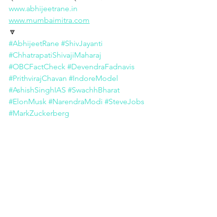
www.abhijeetrane.in
www.mumbaimitra.com
🔽
#AbhijeetRane
#ShivJayanti
#ChhatrapatiShivajiMaharaj
#OBCFactCheck
#DevendraFadnavis
#PrithvirajChavan
#IndoreModel
#AshishSinghIAS
#SwachhBharat
#ElonMusk
#NarendraModi
#SteveJobs
#MarkZuckerberg