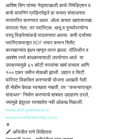
आशिष सिंग यांच्या नेतृत्वाखाली बायो-रिमेडिएशन व 
बायो-मायनिंग प्रक्रियेद्वारे हा कचरा संसाधनात 
रूपांतरित करण्यात आला. ओला कचरा खतासारखा 
वापरला गेला, तर प्लास्टिक, धातू व पुनर्वापरयोग्य 
वस्तू विक्रेत्यांकडे पाठवण्यात आल्या. कमी दर्जाच्या 
प्लास्टिकपासून RDF तयार करून सिमेंट 
कारखान्यांत इंधन म्हणून वापर झाला. पॉलिथीन व 
अवशेष रस्ते बांधकामासाठी उपयोगात आले. या 
उपक्रमामुळे ६५ कोटी रुपयांचा खर्च वाचला आणि 
१०० एकर जमीन मोकळी झाली. उद्यान व सिटी 
फॉरेस्ट विकसित करण्याची योजना आखली गेली. 
ही मोहीम केवळ स्वच्छता नव्हती, तर “कचऱ्यापासून 
संसाधन” निर्माण करण्याचे शाश्वत उदाहरण ठरले, 
ज्यामुळे इंदूरला स्वच्छतेत नवी ओळख मिळाली.
www.abhijeetrane.in
www.mumbaimitra.com
🔽
🖋️ अभिजीत राणे लिहितात