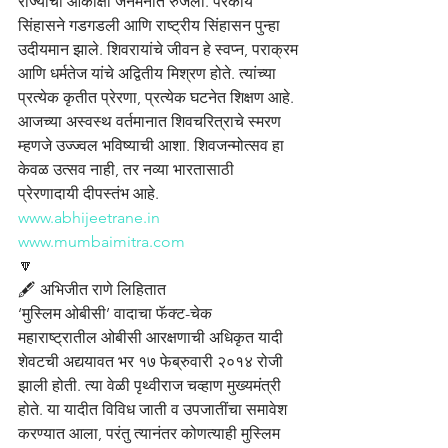
राज्याची आकांक्षा जनमनात रुजली. परकीय 
सिंहासने गडगडली आणि राष्ट्रीय सिंहासन पुन्हा 
उदीयमान झाले. शिवरायांचे जीवन हे स्वप्न, पराक्रम 
आणि धर्मतेज यांचे अद्वितीय मिश्रण होते. त्यांच्या 
प्रत्येक कृतीत प्रेरणा, प्रत्येक घटनेत शिक्षण आहे. 
आजच्या अस्वस्थ वर्तमानात शिवचरित्राचे स्मरण 
म्हणजे उज्ज्वल भविष्याची आशा. शिवजन्मोत्सव हा 
केवळ उत्सव नाही, तर नव्या भारतासाठी 
प्रेरणादायी दीपस्तंभ आहे.
www.abhijeetrane.in
www.mumbaimitra.com
🔽
🖋️ अभिजीत राणे लिहितात
‘मुस्लिम ओबीसी’ वादाचा फॅक्ट-चेक
महाराष्ट्रातील ओबीसी आरक्षणाची अधिकृत यादी 
शेवटची अद्ययावत भर १७ फेब्रुवारी २०१४ रोजी 
झाली होती. त्या वेळी पृथ्वीराज चव्हाण मुख्यमंत्री 
होते. या यादीत विविध जाती व उपजातींचा समावेश 
करण्यात आला, परंतु त्यानंतर कोणत्याही मुस्लिम 