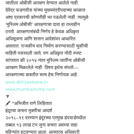
जातीला ओबीसी आरक्षण देण्यात आलेले नाही. 
देवेंद्र फडणवीस यांच्या मुख्यमंत्रीपदाच्या काळात 
अशा प्रकारची कोणतीही भर पडलेली नाही. त्यामुळे 
‘मुस्लिम ओबीसी’ आरक्षणाचा दावा हा तथ्यहीन 
ठरतो. आरक्षणासंबंधी निर्णय हे केवळ अधिकृत 
अधिसूचना आणि शासन आदेशांवर आधारित 
असतात. राजकीय वाद निर्माण करण्यासाठी चुकीची 
माहिती पसरवली जाते, पण अधिकृत नोंदी स्पष्ट 
सांगतात की २०१४ नंतर मुस्लिम जातींना ओबीसी 
आरक्षण मिळालेले नाही. विषय इथेच संपतो—
आरक्षणाच्या बाबतीत सत्य हेच निर्णायक आहे.
www.abhijeetrane.in
www.mumbaimitra.com
🔽
🖋️ *अभिजीत राणे लिहितात
इंदूरचा कचरा मुक्तीचा आदर्श
२०१८–१९ दरम्यान इंदूरच्या प्रमुख डंपयार्डमधील 
तब्बल १३ लाख टन जुना कचरा अवघ्या सहा 
महिन्यांत हटवण्यात आला. आयएएस अधिकारी 