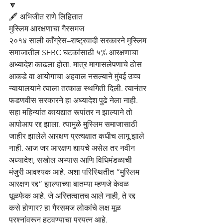
🔽
🖋️ अभिजीत राणे लिहितात
मुस्लिम आरक्षणाचा गैरसमज
२०१४ साली काँग्रेस–राष्ट्रवादी सरकारने मुस्लिम 
समाजातील SEBC घटकांसाठी ५% आरक्षणाचा 
अध्यादेश काढला होता. मात्र मागासलेपणाचे ठोस 
आकडे वा आयोगाचा अहवाल नसल्याने मुंबई उच्च 
न्यायालयाने त्याला तत्काळ स्थगिती दिली. त्यानंतर 
फडणवीस सरकारने हा अध्यादेश पुढे नेला नाही. 
सहा महिन्यांत कायद्यात रूपांतर न झाल्याने तो 
आपोआप रद्द झाला. त्यामुळे मुस्लिम समाजासाठी 
जाहीर झालेले आरक्षण प्रत्यक्षात कधीच लागू झाले 
नाही. आज जर आरक्षण द्यायचे असेल तर नवीन 
अध्यादेश, सखोल अभ्यास आणि विधिमंडळाची 
मंजुरी आवश्यक आहे. अशा परिस्थितीत “मुस्लिम 
आरक्षण रद्द” झाल्याच्या बातम्या म्हणजे केवळ 
धूळफेक आहे. जे अस्तित्वातच आले नाही, ते रद्द 
कसे होणार? हा गैरसमज लोकांचे लक्ष मूळ 
प्रश्नांवरून हटवण्याचा प्रयत्न आहे.