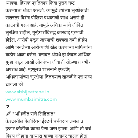
धमक्या, हिंसक प्रतिकार किंवा पुरावे नष्ट 
करण्याचा धोका असतो. त्यामुळे त्यांच्या सुरक्षेसाठी 
सशस्त्र विशेष पोलिस पथकाची साथ असणे ही 
काळाची गरज आहे. यामुळे अधिकाऱ्यांचे जीवित 
सुरक्षित राहील, गुन्हेगारांविरुद्ध कारवाई प्रभावी 
होईल, आरोपी पळून जाण्याची शक्यता कमी होईल 
आणि जनतेच्या आरोग्याशी खेळ करणाऱ्या माफियांना 
कठोर आळा बसेल. बनावट औषधे हा केवळ आर्थिक 
गुन्हा नसून लाखो लोकांच्या जीवाशी खेळणारा गंभीर 
अपराध आहे. म्हणूनच शासनाने एफडीए 
अधिकाऱ्यांच्या सुरक्षेला तितक्याच ताकदीने प्राधान्य 
द्यायला हवे.
www.abhijeetrane.in
www.mumbaimitra.com
🔽
🖋️ *अभिजीत राणे लिहितात*
केरळातील बेलोरियन ईस्टर्न चर्चवरून तब्बल ७ 
हजार कोटींचा काळा पैसा जप्त झाला, आणि तो चर्च 
बिशप जोहाना वाग्यारा यांच्या नावावर चालत होता 