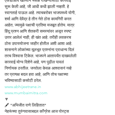
एफडीआय खात्याने भेसळ रोखण्यासाठी कारवाई 
सुरू केली आहे, जी आधी कधी झाली नव्हती. हे 
स्वागतार्ह पाऊल आहे. त्याचबरोबर भाजपमध्ये योगी, 
शर्मा आणि देवेंद्र हे तीन नेते ठोस कामगिरी करत 
आहेत, ज्यामुळे पक्षाची प्रतिमा मजबूत होतेय. मात्र 
हिंदू प्रश्न आणि शेतकरी समस्यांवर अजून स्पष्ट 
उत्तर आलेलं नाही, ही खंत आहे. तरीही लवकरच 
ठोस उपाययोजना जाहीर होतील अशी आशा आहे. 
शासनाने लोकांच्या मूलभूत प्रश्नांना प्राधान्य दिलं 
तरच विश्वास टिकेल. भाजपने आतापर्यंत दाखवलेली 
कारवाई योग्य दिशेने आहे, पण पुढील पावलं 
निर्णायक ठरतील. जनतेला केवळ आश्वासनं नव्हे 
तर प्रत्यक्ष बदल हवा आहे, आणि तोच पक्षाच्या 
भविष्यासाठी कसोटी ठरेल.
www.abhijeetrane.in
www.mumbaimitra.com
🔽
🖋️ *अभिजीत राणे लिहितात*
नेहरूंच्या तुरुंगवासाबद्दल काँग्रेस आज पोस्ट्स 