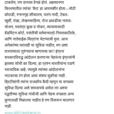
टाकतेय, पण वास्तव वेगळं होतं. अहमदनगर 
किल्ल्यातील त्यांचा ‘कैद’ हा आरामशीर होता—मोठी 
कोठडी, स्नानगृह-शौचालय, पलंग-गादी, टेबल-
खुर्ची, पंखा, लेखनसाहित्य, रोज आवडीचा नाश्ता-
भोजन, स्वतंत्र कूक व नोकर, व्यायामासाठी 
बॅडमिंटन कोर्ट, पसंतीची वर्तमानपत्रे-नियतकालिके, 
आणि नातेवाईक-मित्रांना भेटण्याची मुभा. आज 
अनेकांच्या घरातही या सुविधा नाहीत, मग अशा 
वास्तव्याला तुरुंगवास म्हणायचा का? इंग्रज 
सरकारविरुद्ध आंदोलन करणाऱ्या नेहरूंना इंग्रजांनी 
इतक्या सोयी का दिल्या, हा प्रश्न भारतीयांना पडणे 
स्वाभाविक आहे. त्यामुळे त्यांच्या आंदोलनांना 
नाटकाचा रंग होता असा संशय चुकीचा नाही. 
ब्रिटीशांनी त्यांना राजकीय कैदी म्हणून या सगळ्या 
सुविधा दिल्या असे समजायचे असेल तर अश्या 
पद्धतीच्या सुविधा गांधीजी आणि नेहरू वगळता अन्य 
कुणालाही मिळाल्या नाहीत हे पण विसरून चालणार 
नाही.
www.abhijeetrane.in