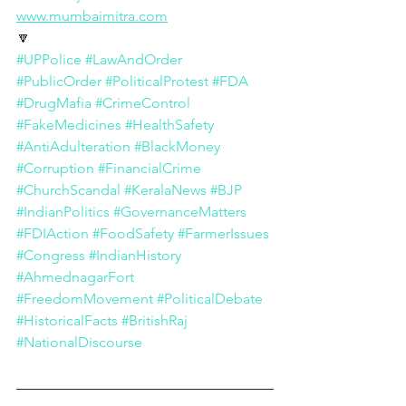
www.mumbaimitra.com
🔽
#UPPolice
#LawAndOrder
#PublicOrder
#PoliticalProtest
#FDA
#DrugMafia
#CrimeControl
#FakeMedicines
#HealthSafety
#AntiAdulteration
#BlackMoney
#Corruption
#FinancialCrime
#ChurchScandal
#KeralaNews
#BJP
#IndianPolitics
#GovernanceMatters
#FDIAction
#FoodSafety
#FarmerIssues
#Congress
#IndianHistory
#AhmednagarFort
#FreedomMovement
#PoliticalDebate
#HistoricalFacts
#BritishRaj
#NationalDiscourse