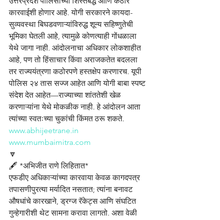
उत्तरप्रदेश पोलिसांच्या शिस्तबद्ध आणि कठोर 
कारवाईशी होणार आहे. योगी सरकारने कायदा-
सुव्यवस्था बिघडवणाऱ्यांविरुद्ध शून्य सहिष्णुतेची 
भूमिका घेतली आहे, त्यामुळे कोणत्याही गोंधळाला 
येथे जागा नाही. आंदोलनाचा अधिकार लोकशाहीत 
आहे, पण तो हिंसाचार किंवा अराजकतेत बदलला 
तर राज्ययंत्रणा कठोरपणे हस्तक्षेप करणारच. यूपी 
पोलिस २४ तास सज्ज आहेत आणि योगी बाबा स्पष्ट 
संदेश देत आहेत—राज्याच्या शांततेशी खेळ 
करणाऱ्यांना येथे मोकळीक नाही. हे आंदोलन आता 
त्यांच्या स्वतःच्या चुकांची किंमत ठरू शकते.
www.abhijeetrane.in
www.mumbaimitra.com
🔽
🖋️ *अभिजीत राणे लिहितात*
एफडीए अधिकाऱ्यांच्या कारवाया केवळ कागदपत्र 
तपासणीपुरत्या मर्यादित नसतात; त्यांना बनावट 
औषधांचे कारखाने, ड्रग्ज रॅकेट्स आणि संघटित 
गुन्हेगारीशी थेट सामना करावा लागतो. अशा वेळी 