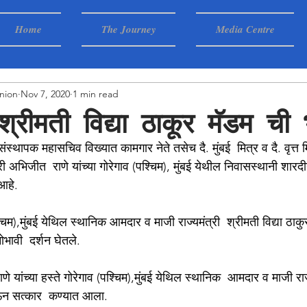
Home
The Journey
Media Centre
nion
Nov 7, 2020
1 min read
ी श्रीमती विद्या ठाकूर मॅडम ची 
थापक महासचिव विख्यात कामगार नेते तसेच दै. मुंबई  मित्र व दै. वृत्त मित
अभिजीत  राणे यांच्या गोरेगाव (पश्चिम), मुंबई येथील निवासस्थानी शारदीय
आहे.
चिम),मुंबई येथिल स्थानिक आमदार व माजी राज्यमंत्री  श्रीमती विद्या ठाकुर
ोभावी  दर्शन घेतले.
 यांच्या हस्ते गोरेगाव (पश्चिम),मुंबई येथिल स्थानिक  आमदार व माजी राज्
देऊन सत्कार  कण्यात आला.