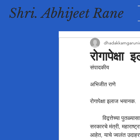
Shri. Abhijeet Rane
dhadakkamgaruni
रोगापेक्ष
संपादकीय 
अभिजीत राणे 
रोगापेक्षा इलाज भयानक. 
	विद्वत्तेच्या पुतळ्यासारखे दिसणारे आणि प्रत्यक्षात निर्णय घेताना हास्यास्पद कल्पनांचा आधार घेणारे महायुती 
सरकारचे मंत्री, महाराष्
आहेत, याचे ज्वलंत उदाहरण