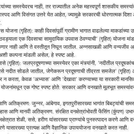
स्पद आणि विसंगत उत्तरे येत आहेत, ज्यामुळे सरकारची धोरणात्मक दिशा 
े.
आठवड्याला एक दिवसाचा सामुदायिक उपवास ठेवण्याची' (गृहित) योजना मां
मिळणार नाही आणि ते वस्तीतून निघून जातील. अन्नसाखळी आणि वन्यजीव अ
च अशी कल्पना मांडली असेल, हे स्पष्ट आहे.
मासे नदीत सोडले जातील, जेणेकरून प्रदूषणाची तीव्रता समजेल' (गृहित)
र न करता, केवळ 'अभ्यास' आणि 'देखावा' करण्याच्या या सरकारी मानसिक
ऱ्हास आणि मानवी अतिक्रमण. संरक्षित वनक्षेत्रांभोवती फेंसिंग (कुंपण) उभारण
क्षेत्रात शेळी, ससे, हरीण यांसारख्या प्राण्यांचे पुनरुत्पादन करणे आणि 
रणे यासारख्या प्रत्यक्ष आणि वैज्ञानिक उपाययोजना वनखाते करत नाही.