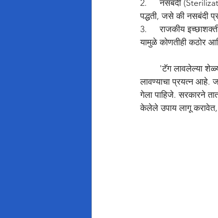
2.	नसबंदी (Sterilization) चा अभाव: बिबट्यांची संख्या नियंत्रणात आणण्यासाठी आवश्यक असलेल्या शास्त्रीय 
पद्धती, जसे की नसबंदी प्
3.	राजकीय इच्छाशक्तीचा अभाव: वनखात्यात असलेला प्रचंड राजकीय हस्तक्षेप आणि वन अधिकाऱ्यांवरील दबाव 
यामुळे कोणतीही कठोर आण
	'टॅग लावलेल्या शेळ्या' ही योजना म्हणजे समस्येच्या मुळाशी जाण्याऐवजी, एक तात्पुरता आणि हास्यास्पद मलमपट्टी 
लावण्याचा प्रयत्न आहे. 
गेला पाहिजे. सरकारने तात
केलेले उपाय लागू करावे