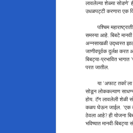
लावलेल्या शेळ्या सोडणे' ह
उधळपट्टी करणारा एक विन
	पश्चिम महाराष्ट्रातील जुन्नर, आंबेगाव आणि अन्य भागांमध्ये मानवी वस्तीत बिबट्यांचा वाढता शिरकाव ही गंभीर 
समस्या आहे. बिबटे मानवी
अन्नसाखळी उद्ध्वस्त झाल
जाणीवपूर्वक दुर्लक्ष करत
बिबट्या-प्रभावित भागात '
परत जातील.
	या 'अफाट तर्का'ला केवळ अज्ञान किंवा निर्बुद्धता म्हणता येईल. हे धोरण म्हणजे, जुन्या काळात देवाच्या नावावर खोंड 
सोडून लोककल्याण साधण्या
होय. टॅग लावलेली शेळी सो
कळप घेऊन जाईल. 'एक कोटी
ठेवला आहे? ही योजना बिबट
भविष्यात मानवी-बिबट्या स