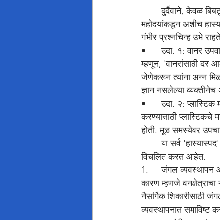
	दुर्दैवाने, केवळ बिबट्यांच्या समस्येवरच नाही, तर राज्यातील अनेक महत्त्वपूर्ण शासकीय समस्यांवर मंत्री 
महोदयांकडून अशीच हास्या
गंभीर प्रश्नचिन्ह उभे राहत
•	उदा. १: वानर उपवास योजना (गृहित): काही दिवसांपूर्वी ग्रामीण भागात वाढलेल्या माकडांच्या उपद्रवावर उपाय 
म्हणून, 'वानरांसाठी दर 
जेणेकरून त्यांना अन्न 
ज्ञान नसलेल्या व्यक्तीने
•	उदा. २: प्लास्टिक मासे (गृहित): जलप्रदूषणाच्या समस्येवर एका मंत्र्यांनी, 'नदीतील प्रदूषकांचा अभ्यास 
करण्यासाठी प्लास्टिकचे 
होती. मूळ समस्येवर उपचा
	या सर्व 'हास्यास्पद' योजनांमधून एक गोष्ट स्पष्ट होते: सरकार आणि वनखाते मूलभूत समस्यांवरून लोकांचे लक्ष 
विचलित करत आहेत.
1.	जंगल व्यवस्थापन आणि अतिक्रमण: जुन्नर, आंबेगाव, इगतपुरीसारख्या भागांत बिबट्यांची समस्या वाढण्याचे एकमेव 
कारण म्हणजे वनक्षेत्राचा 
नैसर्गिक शिकारीसाठी जंगल
व्यवस्थापनात समाविष्ट क