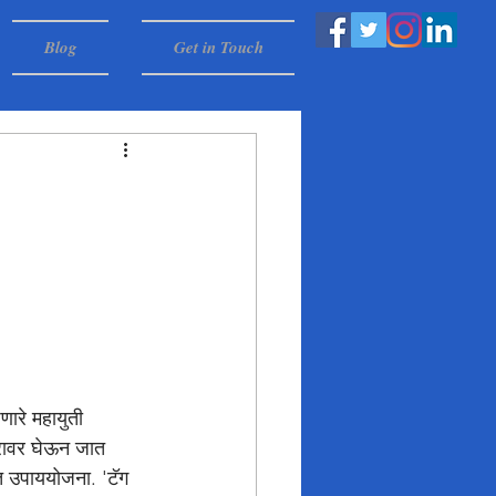
Blog
Get in Touch
तरावर घेऊन जात 
ित उपाययोजना. 'टॅग 