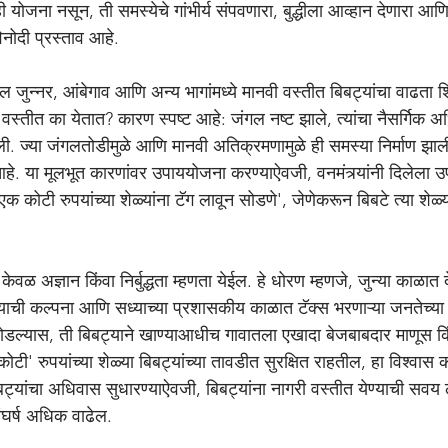
ी योजना नसून, ती समस्येचे गांभीर्य संपवणारा, बुद्धीला आव्हान देणारा आण
ोदी प्रस्ताव आहे.
 वस्तीत का येतात? कारण स्पष्ट आहे: जंगल नष्ट झाले, त्यांचा नैसर्गिक
ी. ज्या जंगलतोडीमुळे आणि मानवी अतिक्रमणामुळे ही समस्या निर्माण झाल
 आहे. या मूलभूत कारणांवर उपाययोजना करण्याऐवजी, वनमंत्र्यांनी दिलेला उप
एक कोटी रुपयांच्या शेळ्यांना टॅग लावून सोडणे', जेणेकरून बिबटे त्या शेळ
ची कल्पना आणि सध्याच्या प्रशासकीय काळात टॅक्स भरणाऱ्या जनतेच्या प
डल्यास, ती बिबट्याने खाण्याआधीच गावातला एखादा बेजबाबदार माणूस किंवा
' रुपयांच्या शेळ्या बिबट्यांच्या तावडीत सुरक्षित राहतील, हा विश्वास
्यांचा अधिवास सुधारण्याऐवजी, बिबट्यांना नागरी वस्तीत येण्याची सवय ला
ंघर्ष अधिक वाढेल.