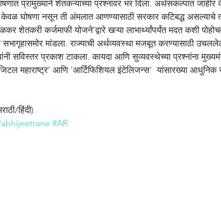
ात प्रामुख्याने शेतकऱ्यांच्या प्रश्नांवर भर दिला. अर्थसंकल्पात जाहीर
 ही केवळ घोषणा नसून ती अंमलात आणण्यासाठी सरकार कटिबद्ध असल्याचे त्य
होळकर शेतकरी कर्जमाफी योजने'द्वारे खऱ्या लाभार्थ्यांपर्यंत मदत कशी पोह
ी सभागृहासमोर मांडला. राज्याची अर्थव्यवस्था मजबूत करण्यासाठी उचलल
नी सविस्तर प्रकाश टाकला. कायदा आणि सुव्यवस्थेच्या प्रश्नांना मुख्यमंत्र
िटल महाराष्ट्र' आणि 'आर्टिफिशियल इंटेलिजन्स'  यांसारख्या आधुनिक सं
 मराठी/हिंदी)
#abhijeetrane
#AR