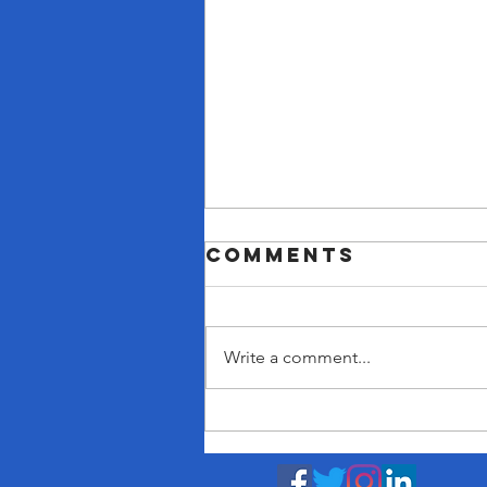
Comments
Write a comment...
RERA at 10:
Government
Tightens Focu