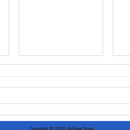
दिवंगत अजितदादांच्या पत्नी आणि
R
उपमुख्यमंत्री सुनेत्रा पवार...
r
fi
s
Copyright © 2020 Abhijeet Rane