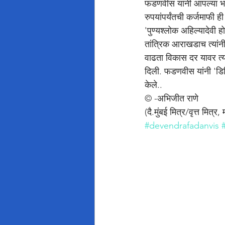
फडणवीस यांनी आपल्या भाषण
रुपयांपर्यंतची कर्जमाफी
'पुण्यश्लोक अहिल्यादेवी 
तांत्रिक आराखडाच त्यांन
वाढता विकास दर यावर त्यां
दिली. फडणवीस यांनी 'डिज
केले..
© -अभिजीत राणे
(दै.मुंबई मित्र/वृत्त मित्र,
#devendrafadanvis