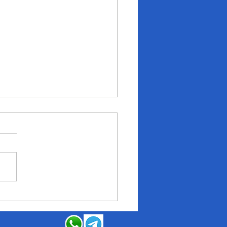
ecent
eports of
nancial