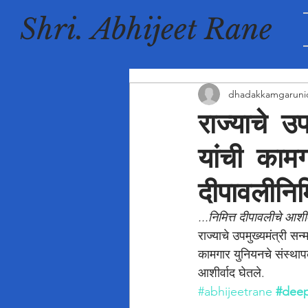
Shri. Abhijeet Rane
dhadakkamgaruni
राज्याचे उ
यांची कामग
दीपावलीनिम
...निमित्त दीपावलीचे आशीर्
राज्याचे उपमुख्यमंत्री 
कामगार युनियनचे संस्थापक
आशीर्वाद घेतले.
#abhijeetrane
#deep