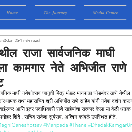
Home
The Journey
Media Centre
on0
Jan 25
1 min read
ेथील राजा सार्वजनिक माघी
ाला कामगार नेते अभिजीत राणे 
ट
वजनिक माघी गणेशोत्सव जागृती मित्र मंडळ मानपाडा घोडबंदर ठाणे येथील
ंस्थापक तथा महासचिव श्री अभिजीत राणे साहेब यांनी गणेश दर्शन करून
्र वाईरकर आणि इतर पदाधिकारी राणे साहेबांचा सत्कार केला या वेळी धडक
 मनोहर शिंदे , सचिव राकेश सुर्यराव, अश्विन कांबळे उपस्थित होते.
aghiGaneshotsav
#Manpada
#Thane
#DhadakKamgarUn