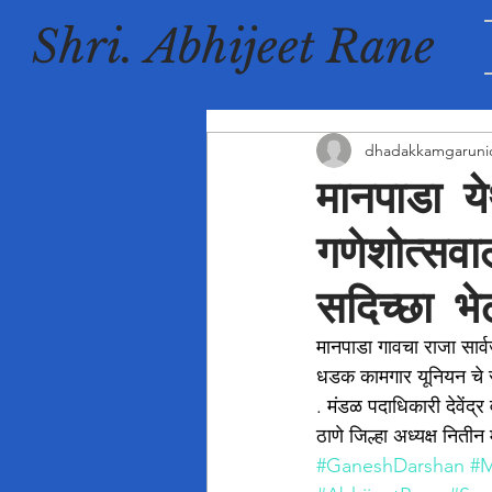
Shri. Abhijeet Rane
dhadakkamgaruni
मानपाडा य
गणेशोत्सव
सदिच्छा भे
मानपाडा गावचा राजा सार्
धडक कामगार यूनियन चे स
. मंडळ पदाधिकारी देवेंद
ठाणे जिल्हा अध्यक्ष नितीन
#GaneshDarshan
#M