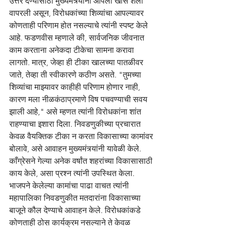
उत्तर देण्यासाठी मुख्यमंत्र्यांनी आपली खास शैली 
वापरली असून, विरोधकांच्या शिव्यांचा आपल्यावर 
कोणताही परिणाम होत नसल्याचे त्यांनी स्पष्ट केले 
आहे. फडणवीस म्हणाले की, सार्वजनिक जीवनात 
काम करताना अनेकदा टीकेचा सामना करावा 
लागतो. मात्र, जेव्हा ही टीका खालच्या पातळीवर 
जाते, तेव्हा ती स्वीकारणे कठीण असते. "तुमच्या 
शिव्यांचा माझ्यावर काहीही परिणाम होणार नाही, 
कारण मला नीळकंठाप्रमाणे विष पचवण्याची सवय 
झाली आहे," असे म्हणत त्यांनी विरोधकांना शांत 
राहण्याचा इशारा दिला. निवडणुकीच्या प्रचारात 
केवळ वैयक्तिक टीका न करता विकासाच्या कामांवर 
बोलावे, असे आवाहन मुख्यमंत्र्यांनी यावेळी केले. 
काँग्रेसने गेल्या अनेक वर्षांत शहरांच्या विकासासाठी 
काय केले, असा प्रश्न त्यांनी उपस्थित केला. 
भाजपने केलेल्या कामांचा पाढा वाचत त्यांनी 
महापालिका निवडणुकीत मतदारांना विकासाच्या 
बाजूने कौल देण्याचे आवाहन केले. विरोधकांकडे 
कोणताही ठोस कार्यक्रम नसल्याने ते केवळ 