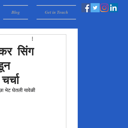
Blog
Get in Touch
ंकर सिंग
डून
चर्चा
छा भेट घेतली यावेळी 