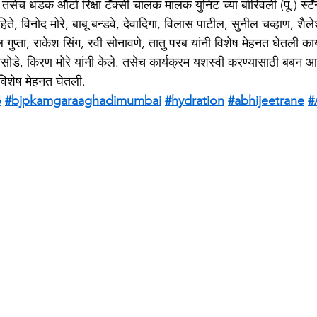
तसेच धडक ऑटो रिक्षा टॅक्सी चालक मालक युनिट च्या बोरिवली (पू.) स्टॅन
ते, विनोद मोरे, बाबू बन्डवे, देवादिगा, विलास पाटील, सुनील चव्हाण, शैलेश ग
प्ता, राकेश सिंग, रवी सोनावणे, तातु परब यांनी विशेष मेहनत घेतली कार
ोडे, किरण मोरे यांनी केले. तसेच कार्यक्रम यशस्वी करण्यासाठी बबन 
विशेष मेहनत घेतली.
o
#bjpkamgaraaghadimumbai
#hydration
#abhijeetrane
#