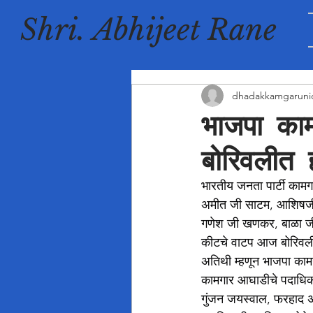
Shri. Abhijeet Rane
dhadakkamgaruni
भाजपा का
बोरिवलीत 
भारतीय जनता पार्टी कामगार
अमीत जी साटम, आशिषजी श
गणेश जी खणकर, बाळा जी ता
कीटचे वाटप आज बोरिवली (प
अतिथी म्हणून भाजपा कामग
कामगार आघाडीचे पदाधिका
गुंजन जयस्वाल, फरहाद अर