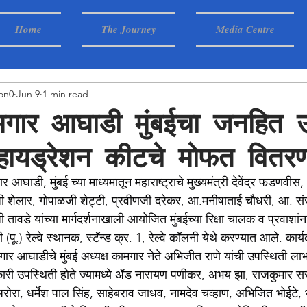
Home
The Journey
Media Centre
on0
Jun 9
1 min read
मगार आघाडी मुंबईचा जनहित 
हायड्रेशन कीटचे मोफत वितर
 आघाडी, मुंबई च्या माध्यमातून महाराष्ट्राचे मुख्यमंत्री देवेंद्र फडणवीस, 
ेलार, गोपाळजी शेट्टी, प्रवीणजी दरेकर, आ.मनीषाताई चौधरी, आ. सं
वडे यांच्या मार्गदर्शनाखाली आयोजित मुंबईच्या रिक्षा चालक व प्रवाशां
ू.) रेल्वे स्थानक, स्टॅन्ड क्र. 1, रेल्वे कॉलनी येथे करण्यात आले. कार्
ार आघाडीचे मुंबई अध्यक्ष कामगार नेते अभिजीत राणे यांची उपस्थिती ला
री उपस्थिती होते ज्यामध्ये ॲड नारायण पणीकर, अभय झा, राजकुमार सरो
ोरा, धर्मेश पाल सिंह, साहेबराव जाधव, नामदेव चव्हाण, अभिजित भोईटे, भ