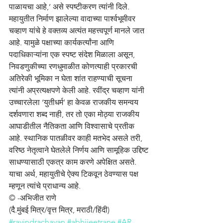
पाळायचा आहे,’ असे स्पष्टीकरण त्यांनी दिले. 
महायुतीत निर्माण झालेल्या वादाच्या पार्श्वभूमीवर 
चव्हाण यांचे हे वक्तव्य अत्यंत महत्त्वपूर्ण मानले जात 
आहे. यामुळे पक्षाच्या कार्यकर्त्यांना आणि 
पदाधिकाऱ्यांना एक स्पष्ट संदेश मिळाला असून, 
निवडणुकीच्या रणधुमाळीत कोणत्याही प्रकारची 
अतिरेकी भूमिका न घेता शांत राहण्याची सूचना 
त्यांनी अप्रत्यक्षपणे केली आहे. रवींद्र चव्हाण यांनी 
उच्चारलेला ‘युतीधर्म’ हा केवळ राजकीय समन्वय 
दर्शवणारा शब्द नाही, तर तो एका मोठ्या राजकीय 
आघाडीतील नैतिकता आणि विश्वासाचे प्रतीक 
आहे. स्थानिक पातळीवर काही मतभेद असले तरी, 
वरिष्ठ नेतृत्वाने घेतलेले निर्णय आणि सामूहिक उद्दिष्ट 
साधण्यासाठी एकत्र काम करणे अपेक्षित असते. 
याचा अर्थ, महायुतीचे ऐक्य टिकवून ठेवण्यास पक्ष 
म्हणून त्यांचे प्राधान्य आहे.
© -अभिजीत राणे
(दै.मुंबई मित्र/वृत्त मित्र, मराठी/हिंदी)
#ravindrachavan
#abhijeetrane
#AR