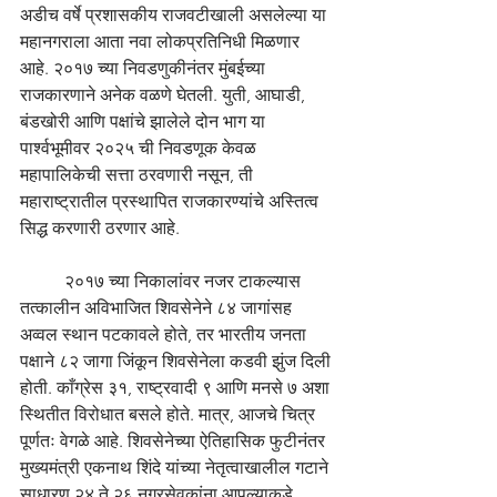
अडीच वर्षे प्रशासकीय राजवटीखाली असलेल्या या 
महानगराला आता नवा लोकप्रतिनिधी मिळणार 
आहे. २०१७ च्या निवडणुकीनंतर मुंबईच्या 
राजकारणाने अनेक वळणे घेतली. युती, आघाडी, 
बंडखोरी आणि पक्षांचे झालेले दोन भाग या 
पार्श्वभूमीवर २०२५ ची निवडणूक केवळ 
महापालिकेची सत्ता ठरवणारी नसून, ती 
महाराष्ट्रातील प्रस्थापित राजकारण्यांचे अस्तित्व 
सिद्ध करणारी ठरणार आहे.
	२०१७ च्या निकालांवर नजर टाकल्यास 
तत्कालीन अविभाजित शिवसेनेने ८४ जागांसह 
अव्वल स्थान पटकावले होते, तर भारतीय जनता 
पक्षाने ८२ जागा जिंकून शिवसेनेला कडवी झुंज दिली 
होती. काँग्रेस ३१, राष्ट्रवादी ९ आणि मनसे ७ अशा 
स्थितीत विरोधात बसले होते. मात्र, आजचे चित्र 
पूर्णतः वेगळे आहे. शिवसेनेच्या ऐतिहासिक फुटीनंतर 
मुख्यमंत्री एकनाथ शिंदे यांच्या नेतृत्वाखालील गटाने 
साधारण २४ ते २६ नगरसेवकांना आपल्याकडे 