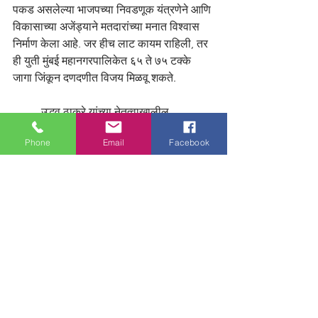
पकड असलेल्या भाजपच्या निवडणूक यंत्रणेने आणि 
विकासाच्या अजेंड्याने मतदारांच्या मनात विश्वास 
निर्माण केला आहे. जर हीच लाट कायम राहिली, तर 
ही युती मुंबई महानगरपालिकेत ६५ ते ७५ टक्के 
जागा जिंकून दणदणीत विजय मिळवू शकते.
	उद्धव ठाकरे यांच्या नेतृत्वाखालील 
शिवसेनेला केवळ अस्मितेच्या जोरावर हा किल्ला 
Phone
Email
Facebook
लढवणे कठीण जाईल आणि त्यांचे राजकीय 
'पानिपत' होण्याची शक्यता नाकारता येत नाही. 
काँग्रेस, राष्ट्रवादी आणि समाजवादी पक्षाची 
आघाडी केवळ दलित आणि मुस्लिम मतांच्या जोरावर 
आपली प्रतिष्ठा वाचवण्याचा प्रयत्न करेल. 
थोडक्यात, २०२५ ची मुंबई महापालिका निवडणूक 
ही जुन्या अस्मितेचे राजकारण गाडून 'विकासाच्या 
आधुनिक मुंबई'कडे नेणारी ठरणार आहे, ज्याची चावी 
भाजप-शिंदे युतीच्या हातात जाण्याची दाट शक्यता 
आहे.