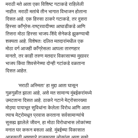
मराठी मते आता एका विशिष्ट गटाकडे राहिलेली 
नाहीत. मराठी मतांचे तीन भागात विभाजन होताना 
दिसत आहे. एक हिस्सा ठाकरे गटाकडे, तर दुसरा 
हिस्सा काँग्रेस-राष्ट्रवादीच्या आघाडीकडे आणि 
तिसरा मोठा हिस्सा भाजप-शिंदे सेनेकडे झुकण्याची 
शक्यता आहे. विशेषतः दलित मतदारांमधील एक 
मोठा वर्ग आजही काँग्रेसला आपला तारणहार 
मानतो, तर काही तरुण मतदार विकासाच्या मुद्यावर 
भाजप किंवा शिवसेनेच्या दोन्ही गटांकडे वळताना 
दिसत आहेत.
	'मराठी अस्मिता' हा मुद्दा आता घासून 
गुळगुळीत झाला आहे, असे मत सामान्य मुंबईकरांमध्ये 
उमटताना दिसत आहे. ठाकरे गटाने मेट्रोसारख्या 
मोठ्या पायाभूत सुविधांना केलेला विरोध आणि आता 
त्याच मेट्रोमधून प्रवास करताना सर्वसामान्यांचे 
सुसह्य झालेले जीवन, हा मोठा विरोधाभास लोकांच्या 
मनात घर करून बसला आहे. मुंबईच्या विकासात 
आडकाठी आणणारे राजकारण लोकांना आता नको 