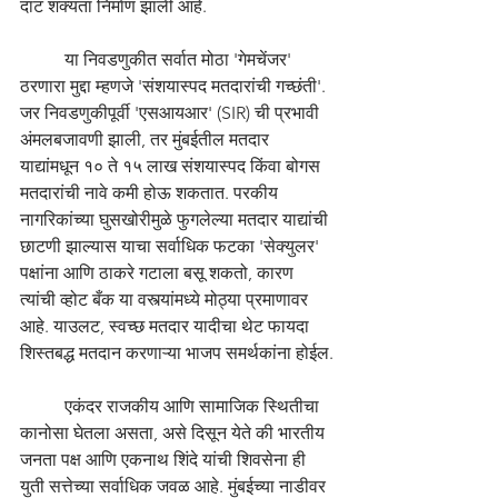
दाट शक्यता निर्माण झाली आहे.
	या निवडणुकीत सर्वात मोठा 'गेमचेंजर' 
ठरणारा मुद्दा म्हणजे 'संशयास्पद मतदारांची गच्छंती'. 
जर निवडणुकीपूर्वी 'एसआयआर' (SIR) ची प्रभावी 
अंमलबजावणी झाली, तर मुंबईतील मतदार 
याद्यांमधून १० ते १५ लाख संशयास्पद किंवा बोगस 
मतदारांची नावे कमी होऊ शकतात. परकीय 
नागरिकांच्या घुसखोरीमुळे फुगलेल्या मतदार याद्यांची 
छाटणी झाल्यास याचा सर्वाधिक फटका 'सेक्युलर' 
पक्षांना आणि ठाकरे गटाला बसू शकतो, कारण 
त्यांची व्होट बँक या वस्त्यांमध्ये मोठ्या प्रमाणावर 
आहे. याउलट, स्वच्छ मतदार यादीचा थेट फायदा 
शिस्तबद्ध मतदान करणाऱ्या भाजप समर्थकांना होईल.
	एकंदर राजकीय आणि सामाजिक स्थितीचा 
कानोसा घेतला असता, असे दिसून येते की भारतीय 
जनता पक्ष आणि एकनाथ शिंदे यांची शिवसेना ही 
युती सत्तेच्या सर्वाधिक जवळ आहे. मुंबईच्या नाडीवर 