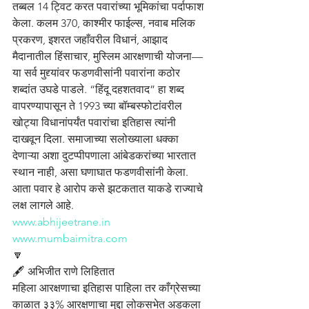
तब्बल 14 ट्विट करत पवारांच्या भूमिकांचा पर्दाफाश 
केला. कलम 370, काश्मीर फाईल्स, नवाब मलिक 
प्रकरण, इशरत जहाँवरील विधानं, आझाद 
मैदानातील हिंसाचार, मुस्लिम आरक्षणाची योजना—
या सर्व मुद्द्यांवर फडणवीसांनी पवारांना कठोर 
शब्दांत उघडे पाडले. “हिंदू दहशतवाद” हा शब्द 
वापरण्यापासून ते 1993 च्या बॉम्बस्फोटांवरील 
खोट्या विधानांपर्यंत पवारांचा इतिहास त्यांनी 
दाखवून दिला. समाजाच्या सलोख्याला धक्का 
देणाऱ्या अशा दुटप्पीपणाला आंबेडकरांच्या भारतात 
स्थान नाही, असा घणाघात फडणवीसांनी केला. 
आता पवार हे आरोप कसे झटकतात याकडे राज्याचे 
लक्ष लागले आहे.
www.abhijeetrane.in
www.mumbaimitra.com
🔽
🖋️ अभिजीत राणे लिहितात
महिला आरक्षणाचा इतिहास पाहिला तर काँग्रेसच्या 
काळात ३३% आरक्षणाचा मुद्दा लोकसभेत अडकला 