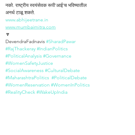
नको. राष्ट्रीय स्वयंसेवक रूपी'आई'च भविष्यातील 
अनर्थ टाळू शकते.
www.abhijeetrane.in
www.mumbaimitra.com
🔽
DevendraFadnavis 
#SharadPawar
#RajThackeray
#IndianPolitics
#PoliticalAnalysis
#Governance
#WomenSafetyJustice
#SocialAwareness
#CulturalDebate
#MaharashtraPolitics
#PoliticalDebate
#WomenReservation
#WomenInPolitics
#RealityCheck
#WakeUpIndia