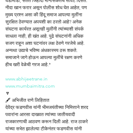
घडामोडी, सतत जिहादी मानसिकतेचे सावट दिसते. 
नीदा खान फरार असून पोलीस शोध घेत आहेत, पण 
मुख्य प्रश्न असा की हिंदू समाज आपल्या मुलींना 
सुरक्षित ठेवण्यात अपयशी का ठरतो आहे? अनेक 
संघटना कार्यरत असूनही मुलींनी त्यांच्याशी संपर्क 
साधला नाही, ही खंत आहे. पुढे संघटनांनी अधिक 
सजग राहून अशा घटनांवर लक्ष ठेवणे गरजेचे आहे. 
अन्यथा उद्याचे भविष्य अंधकारमय ठरू शकते. 
समाजाने जागे होऊन आपल्या मुलींचे रक्षण करणे 
हीच खरी वेळेची गरज आहे.*
www.abhijeetrane.in
www.mumbaimitra.com
🔽
🖋️ अभिजीत राणे लिहितात
देवेंद्र फडणवीस यांनी भीमजयंतीच्या निमित्ताने शरद 
पवारांना आरसा दाखवत त्यांच्या जातीयवादी 
राजकारणाची आठवण करून दिली आहे. राज ठाकरे 
यांच्या सभेत झालेल्या टीकेनंतर फडणवीस यांनी 