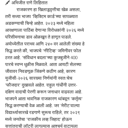
🖋️ अभिजीत राणे लिहितात
	राजकारण हा खिलाडूवृत्तीचा खेळ असला, 
तरी सध्या भाजप 'व्हिक्टिम कार्ड'च्या सापळ्यात 
अडकण्याची चिन्हे आहेत. २०२३ मध्ये महिला 
आरक्षणाला पाठिंबा देणाऱ्या विरोधकांनी २०२६ मध्ये 
परिसीमनाचा डाव ओळखून ते हाणून पाडले. 
अयोध्येतील पराभव आणि २४० वर आलेली संख्या हे 
सिद्ध करते की, भाजपचे 'नॅरेटिव्ह' जमिनीवर फोल 
ठरत आहे. 'संविधान बदला'च्या कुजबुजीने 400 
पारचे स्वप्न धुळीस मिळवले. आता आयटी सेलच्या 
जीवावर निवडणूक जिंकणे कठीण आहे, कारण 
युजीसी-२०२६ सारख्या निर्णयांनी स्वतःचेच 
'फौजदार' दुखावले आहेत. राहुल गांधींनी उत्तर-
दक्षिण वादाची पेरणी करून जनाधार वाढवला आहे. 
भाजपने आता भावनिक राजकारण थांबवून 'कर्तृत्व' 
सिद्ध करण्याची वेळ आली आहे. जर 'मेरीट'वाल्या 
विद्यार्थ्यासारखे रडगाणे सुरूच राहिले, तर २०२९ 
मध्ये जनतेचा 'राजकीय लव्ह जिहाद' होऊन 
सत्तांतराची लॉटरी लागल्यास आश्चर्य वाटायला 