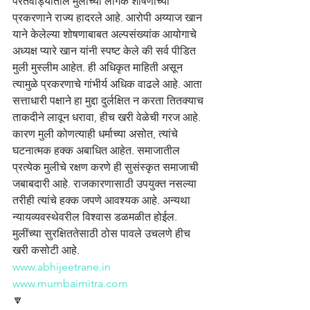
परतवाड्यातील मुलींच्या लैंगिक शोषणाच्या 
प्रकरणाने राज्य हादरले आहे. आरोपी अय्याज खान 
याने केलेल्या शोषणाबाबत अल्पसंख्यांक आयोगाचे 
अध्यक्ष प्यारे खान यांनी स्पष्ट केले की सर्व पीडित 
मुली मुस्लीम आहेत. ही अधिकृत माहिती असून 
त्यामुळे प्रकरणाचे गांभीर्य अधिक वाढले आहे. आता 
सत्ताधारी पक्षाने हा मुद्दा दुर्लक्षित न करता तितक्याच 
ताकदीने लावून धरावा, हीच खरी वेळेची गरज आहे. 
कारण मुली कोणत्याही धर्माच्या असोत, त्यांचे 
घटनात्मक हक्क अबाधित आहेत. समाजातील 
प्रत्येक मुलीचे रक्षण करणे ही सुसंस्कृत समाजाची 
जबाबदारी आहे. राजकारणासाठी उपयुक्त नसल्या 
तरीही त्यांचे हक्क जपणे आवश्यक आहे. अन्यथा 
न्यायव्यवस्थेवरील विश्वास डळमळीत होईल. 
मुलींच्या सुरक्षिततेसाठी ठोस पावले उचलणे हीच 
खरी कसोटी आहे.
www.abhijeetrane.in
www.mumbaimitra.com
🔽