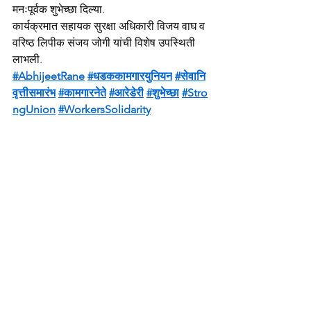
मनःपूर्वक शुभेच्छा दिल्या.
कार्यक्रमात सहायक सुरक्षा अधिकारी विजय वाघ व 
वरिष्ठ लिपीक संजय जोगी यांची विशेष उपस्थिती 
लाभली.
#AbhijeetRane
#धडककामगारयुनियन
#सेवानि
वृत्तीसमारंभ
#कामगारनेते
#आरेडेरी
#शुभेच्छा
#Stro
ngUnion
#WorkersSolidarity