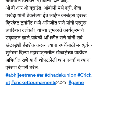
मातीतील टॅलेंटला प्राधान्य दिले आहे.
ओ बी आर ओ ग्राउंड, आंबोली येथे श्री. शेख 
परवेझ यांनी ठेवलेल्या ईच लाईफ काउंट्स ट्रस्ट 
क्रिकेट टूर्नामेंट मध्ये अभिजीत राणे यांनी प्रमुख 
उपस्थित दर्शवली, यांच्या शुभहस्ते कार्यक्रमाचे 
उद्घाटन झाले.यावेळी अभिजीत राणे यांनी सर्व 
खेळाडूंशी हँडशेक करून त्यांना स्पर्धेसाठी मनःपूर्वक 
शुभेच्छा दिल्या.महाराष्ट्रातील खेळाडूंच्या पाठीवर 
अभिजीत राणे यांनी थोपटलेली थाप नक्कीच त्यांना 
प्रेरणा देणारी ठरेल.
#abhijeetrane
#ar
#dhadakunion
#Crick
et
#crickettournaments
2025  
#game