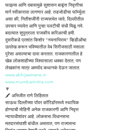
फाइल्स आणि दबावामुळे सुशासन बाबूंना निवृत्तीचा 
मार्ग स्वीकारावा लागणार आहे. तडजोडीचा फॉर्म्युला 
असा की, नितीशजींनी राज्यसभेत जावे, दिल्लीतील 
उपचार घ्यावेत आणि पुन्हा पलटीची संधी मिळू नये. 
बदल्यात सुपुत्राला राजकीय करिअरची हमी. 
दुसरीकडे प्रशांत किशोर "नयनाभिराम" व्हिडीओंचा 
उल्लेख करून भविष्यातील वेब सिरीजसाठी मसाला 
पुरेसा असल्याचा दावा करतात. राजकारणातील हे 
खेळ लोकशाहीच्या विश्वासाला धक्का देतात, पण 
लेखकांना मात्र अमर्याद कथानकं देऊन जातात.
www.abhijeetrane.in
www.mumbaimitra.com
🔽
🖋️ अभिजीत राणे लिहितात
साऊथ दिल्लीच्या पॉवर कॉरिडॉरमध्ये स्थायिक 
होण्याची मोहिनी अनेक राजकारणी आणि निवृत्त 
न्यायाधीशांवर आहे. लोकसभा-विधानसभा 
मतदारसंघाशी बांधील असतात, पण राज्यसभा 