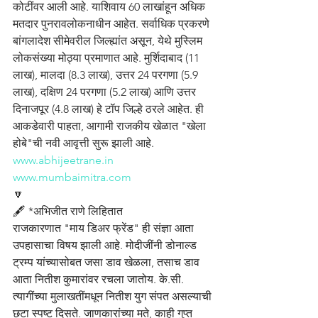
कोटींवर आली आहे. याशिवाय 60 लाखांहून अधिक 
मतदार पुनरावलोकनाधीन आहेत. सर्वाधिक प्रकरणे 
बांगलादेश सीमेवरील जिल्ह्यांत असून, येथे मुस्लिम 
लोकसंख्या मोठ्या प्रमाणात आहे. मुर्शिदाबाद (11 
लाख), मालदा (8.3 लाख), उत्तर 24 परगणा (5.9 
लाख), दक्षिण 24 परगणा (5.2 लाख) आणि उत्तर 
दिनाजपूर (4.8 लाख) हे टॉप जिल्हे ठरले आहेत. ही 
आकडेवारी पाहता, आगामी राजकीय खेळात "खेला 
होबे"ची नवी आवृत्ती सुरू झाली आहे.
www.abhijeetrane.in
www.mumbaimitra.com
🔽
🖋️ *अभिजीत राणे लिहितात
राजकारणात "माय डिअर फ्रेंड" ही संज्ञा आता 
उपहासाचा विषय झाली आहे. मोदीजींनी डोनाल्ड 
ट्रम्प यांच्यासोबत जसा डाव खेळला, तसाच डाव 
आता नितीश कुमारांवर रचला जातोय. के.सी. 
त्यागींच्या मुलाखतींमधून नितीश युग संपत असल्याची 
छटा स्पष्ट दिसते. जाणकारांच्या मते, काही गुप्त 