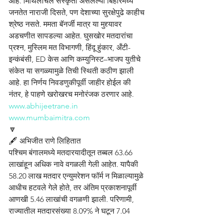
आहे. मिथिलांचल संस्कृती असलेल्या बिहारमध्ये 
जनतेत नाराजी दिसते, पण देशाच्या सुरक्षेपुढे काहीच 
श्रेष्ठ नसते. ममता बॅनर्जी मात्र या मुद्द्यावर 
अडचणीत सापडल्या आहेत. घुसखोर मतदारांचा 
प्रश्न, मुस्लिम मत विभागणी, हिंदू हुंकार, अँटी-
इन्कंबंसी, ED केस आणि कम्युनिस्ट–भाजप युतीचे 
संकेत या सगळ्यामुळे तिची स्थिती कठीण झाली 
आहे. हा निर्णय निवडणुकीपूर्वी जाहीर होईल की 
नंतर, हे पाहणे खरोखरच मनोरंजक ठरणार आहे.
www.abhijeetrane.in
www.mumbaimitra.com
🔽
🖋️ अभिजीत राणे लिहितात
पश्चिम बंगालमध्ये मतदारयादीतून तब्बल 63.66 
लाखांहून अधिक नावे वगळली गेली आहेत. यापैकी 
58.20 लाख मतदार एन्युमरेशन फॉर्म न मिळाल्यामुळे 
आधीच हटवले गेले होते, तर अंतिम प्रकाशनापूर्वी 
आणखी 5.46 लाखांची वगळणी झाली. परिणामी, 
राज्यातील मतदारसंख्या 8.09% ने घटून 7.04 