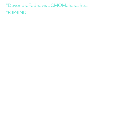
#DevendraFadnavis
#CMOMaharashtra
#BJP4IND