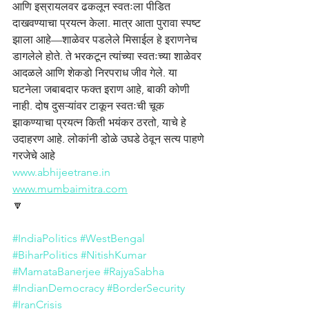
आणि इस्रायलवर ढकलून स्वतःला पीडित 
दाखवण्याचा प्रयत्न केला. मात्र आता पुरावा स्पष्ट 
झाला आहे—शाळेवर पडलेले मिसाईल हे इराणनेच 
डागलेले होते. ते भरकटून त्यांच्या स्वतःच्या शाळेवर 
आदळले आणि शेकडो निरपराध जीव गेले. या 
घटनेला जबाबदार फक्त इराण आहे, बाकी कोणी 
नाही. दोष दुसऱ्यांवर टाकून स्वतःची चूक 
झाकण्याचा प्रयत्न किती भयंकर ठरतो, याचे हे 
उदाहरण आहे. लोकांनी डोळे उघडे ठेवून सत्य पाहणे 
गरजेचे आहे
www.abhijeetrane.in
www.mumbaimitra.com
🔽
#IndiaPolitics
#WestBengal
#BiharPolitics
#NitishKumar
#MamataBanerjee
#RajyaSabha
#IndianDemocracy
#BorderSecurity
#IranCrisis