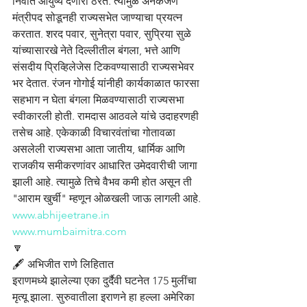
निवांत आयुष्य देणारी ठरते. त्यामुळे अनेकजण 
मंत्रीपद सोडूनही राज्यसभेत जाण्याचा प्रयत्न 
करतात. शरद पवार, सुनेत्रा पवार, सुप्रिया सुळे 
यांच्यासारखे नेते दिल्लीतील बंगला, भत्ते आणि 
संसदीय प्रिव्हिलेजेस टिकवण्यासाठी राज्यसभेवर 
भर देतात. रंजन गोगोई यांनीही कार्यकाळात फारसा 
सहभाग न घेता बंगला मिळवण्यासाठी राज्यसभा 
स्वीकारली होती. रामदास आठवले यांचे उदाहरणही 
तसेच आहे. एकेकाळी विचारवंतांचा गोतावळा 
असलेली राज्यसभा आता जातीय, धार्मिक आणि 
राजकीय समीकरणांवर आधारित उमेदवारीची जागा 
झाली आहे. त्यामुळे तिचे वैभव कमी होत असून ती 
"आराम खुर्ची" म्हणून ओळखली जाऊ लागली आहे.
www.abhijeetrane.in
www.mumbaimitra.com
🔽
🖋️ अभिजीत राणे लिहितात
इराणमध्ये झालेल्या एका दुर्दैवी घटनेत 175 मुलींचा 
मृत्यू झाला. सुरुवातीला इराणने हा हल्ला अमेरिका 