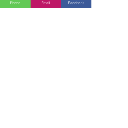
Phone
Email
Facebook
See All
Recent Posts