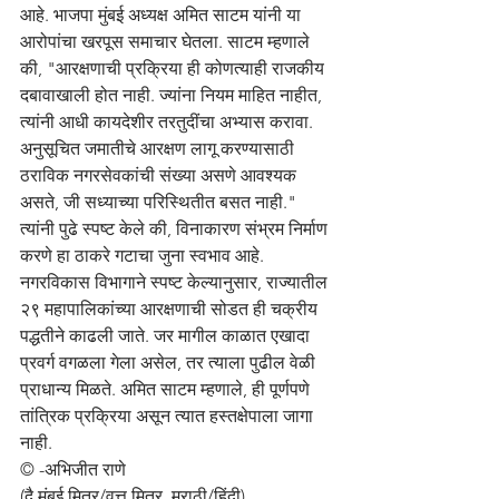
आहे. भाजपा मुंबई अध्यक्ष अमित साटम यांनी या 
आरोपांचा खरपूस समाचार घेतला. साटम म्हणाले 
की, "आरक्षणाची प्रक्रिया ही कोणत्याही राजकीय 
दबावाखाली होत नाही. ज्यांना नियम माहित नाहीत, 
त्यांनी आधी कायदेशीर तरतुदींचा अभ्यास करावा. 
अनुसूचित जमातीचे आरक्षण लागू करण्यासाठी 
ठराविक नगरसेवकांची संख्या असणे आवश्यक 
असते, जी सध्याच्या परिस्थितीत बसत नाही." 
त्यांनी पुढे स्पष्ट केले की, विनाकारण संभ्रम निर्माण 
करणे हा ठाकरे गटाचा जुना स्वभाव आहे. 
नगरविकास विभागाने स्पष्ट केल्यानुसार, राज्यातील 
२९ महापालिकांच्या आरक्षणाची सोडत ही चक्रीय 
पद्धतीने काढली जाते. जर मागील काळात एखादा 
प्रवर्ग वगळला गेला असेल, तर त्याला पुढील वेळी 
प्राधान्य मिळते. अमित साटम म्हणाले, ही पूर्णपणे 
तांत्रिक प्रक्रिया असून त्यात हस्तक्षेपाला जागा 
नाही.
© -अभिजीत राणे
(दै.मुंबई मित्र/वृत्त मित्र, मराठी/हिंदी)