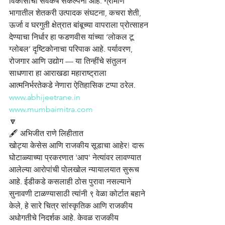
विकासाची सर्वंकष संकल्पना आहे. ग्रामीण 
भागातील शेतकरी उत्पादक संघटना, कचरा शेती, 
ऊर्जा व घरगुती क्षेत्रात बांबूच्या वापराला प्रोत्साहन 
देण्याचा निर्धार हा फडणवीस यांच्या ‘लोकल टू 
ग्लोबल’ दृष्टिकोनाचा परिपाक आहे. पर्यावरण, 
रोजगार आणि उद्योग — या तिन्हींचे संतुलन 
साधणारा हा आराखडा महाराष्ट्राला 
आत्मनिर्भरतेकडे नेणारा ऐतिहासिक टप्पा ठरेल.
www.abhijeetrane.in
www.mumbaimitra.com
🔽
🖋️ अभिजीत राणे लिहीतात
खोट्या केसेस आणि राजकीय सूडाचा आहेर! दारू 
घोटाळ्याच्या प्रकरणात 'आप' नेत्यांवर लावण्यात 
आलेल्या आरोपांची पोलखोल न्यायालयात सुरूच 
आहे. ईडीकडे कसलाही ठोस पुरावा नसल्याने 
सुनावणी टाळण्यासाठी त्यांनी ९ वेळा कोर्टात बहाने 
केले, हे सारे चित्र सांस्कृतिक आणि राजकीय 
अधोगतीचे निदर्शक आहे. केवळ राजकीय 