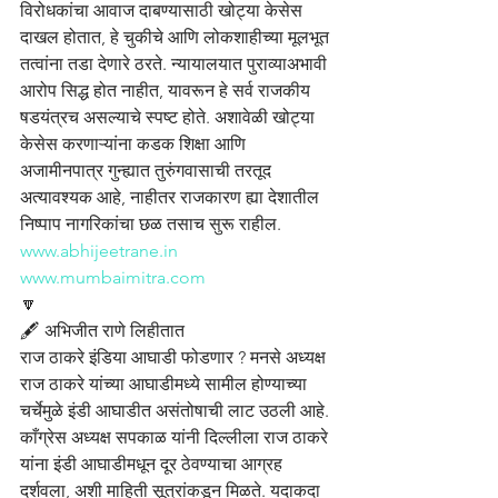
विरोधकांचा आवाज दाबण्यासाठी खोट्या केसेस 
दाखल होतात, हे चुकीचे आणि लोकशाहीच्या मूलभूत 
तत्वांना तडा देणारे ठरते. न्यायालयात पुराव्याअभावी 
आरोप सिद्ध होत नाहीत, यावरून हे सर्व राजकीय 
षडयंत्रच असल्याचे स्पष्ट होते. अशावेळी खोट्या 
केसेस करणाऱ्यांना कडक शिक्षा आणि 
अजामीनपात्र गुन्ह्यात तुरुंगवासाची तरतूद 
अत्यावश्यक आहे, नाहीतर राजकारण ह्या देशातील 
निष्पाप नागरिकांचा छळ तसाच सुरू राहील.
www.abhijeetrane.in
www.mumbaimitra.com
🔽
🖋️ अभिजीत राणे लिहीतात
राज ठाकरे इंडिया आघाडी फोडणार ? मनसे अध्यक्ष 
राज ठाकरे यांच्या आघाडीमध्ये सामील होण्याच्या 
चर्चेमुळे इंडी आघाडीत असंतोषाची लाट उठली आहे. 
काँग्रेस अध्यक्ष सपकाळ यांनी दिल्लीला राज ठाकरे 
यांना इंडी आघाडीमधून दूर ठेवण्याचा आग्रह 
दर्शवला, अशी माहिती सूत्रांकडून मिळते. यदाकदा 