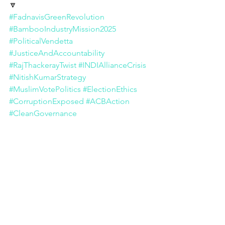
🔽
#FadnavisGreenRevolution
#BambooIndustryMission2025
#PoliticalVendetta
#JusticeAndAccountability
#RajThackerayTwist
#INDIAllianceCrisis
#NitishKumarStrategy
#MuslimVotePolitics
#ElectionEthics
#CorruptionExposed
#ACBAction
#CleanGovernance