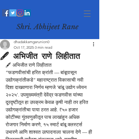
Shri. Abhijeet Rane
dhadakkamgarunion0
Oct 17, 2025
3 min read
🖋️ अभिजीत राणे लिहीतात
🖋️ अभिजीत राणे लिहीतात
“फडणवीसांची हरित क्रांती — बांबूपासून 
उद्योगक्रांतीकडे” महाराष्ट्रात विकासाची नवी 
दिशा दाखवणारा निर्णय म्हणजे ‘बांबू उद्योग ध्येयन 
२०२५’. उपमुख्यमंत्री देवेंद्र फडणवीस यांच्या 
दूरदृष्टीतून हा उपक्रम केवळ कृषी नाही तर हरित 
उद्योगक्रांतीचा पाया ठरत आहे. ₹५० हजार 
कोटींच्या गुंतवणुकीतून पाच लाखांहून अधिक 
रोजगार निर्माण करणे, १५ स्मार्ट बांबू क्लस्टर्स 
उभारणे आणि शाश्वत उत्पादनाला चालना देणे — ही 