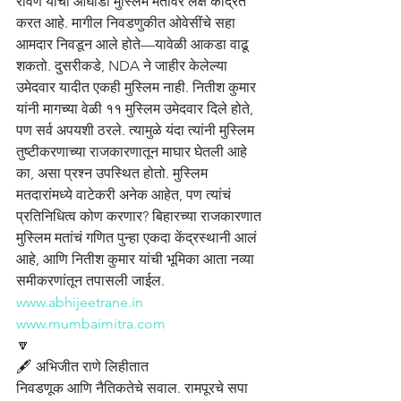
रावण यांची आघाडी मुस्लिम मतांवर लक्ष केंद्रित 
करत आहे. मागील निवडणुकीत ओवेसींचे सहा 
आमदार निवडून आले होते—यावेळी आकडा वाढू 
शकतो. दुसरीकडे, NDA ने जाहीर केलेल्या 
उमेदवार यादीत एकही मुस्लिम नाही. नितीश कुमार 
यांनी मागच्या वेळी ११ मुस्लिम उमेदवार दिले होते, 
पण सर्व अपयशी ठरले. त्यामुळे यंदा त्यांनी मुस्लिम 
तुष्टीकरणाच्या राजकारणातून माघार घेतली आहे 
का, असा प्रश्न उपस्थित होतो. मुस्लिम 
मतदारांमध्ये वाटेकरी अनेक आहेत, पण त्यांचं 
प्रतिनिधित्व कोण करणार? बिहारच्या राजकारणात 
मुस्लिम मतांचं गणित पुन्हा एकदा केंद्रस्थानी आलं 
आहे, आणि नितीश कुमार यांची भूमिका आता नव्या 
समीकरणांतून तपासली जाईल.
www.abhijeetrane.in
www.mumbaimitra.com
🔽
🖋️ अभिजीत राणे लिहीतात
निवडणूक आणि नैतिकतेचे सवाल. रामपूरचे सपा 