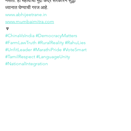
नसती. हा महत्वाचा मुद्दा केंद्र सरकारने सुद्धा 
ध्यानात घेण्याची गरज आहे.
www.abhijeetrane.in
www.mumbaimitra.com
🔽
#ChinaVsIndia
#DemocracyMatters
#FarmLawTruth
#RuralReality
#RahuLies
#UnfitLeader
#MarathiPride
#VoteSmart
#TamilRespect
#LanguageUnity
#NationalIntegration