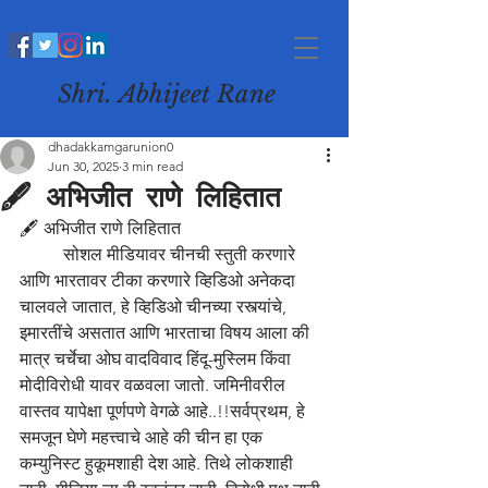
Shri. Abhijeet Rane
dhadakkamgarunion0
Jun 30, 2025
3 min read
🖋️ अभिजीत राणे लिहितात
🖋️ अभिजीत राणे लिहितात
	सोशल मीडियावर चीनची स्तुती करणारे 
आणि भारतावर टीका करणारे व्हिडिओ अनेकदा 
चालवले जातात, हे व्हिडिओ चीनच्या रस्त्यांचे, 
इमारतींचे असतात आणि भारताचा विषय आला की 
मात्र चर्चेचा ओघ वादविवाद हिंदू-मुस्लिम किंवा 
मोदीविरोधी यावर वळवला जातो. जमिनीवरील 
वास्तव यापेक्षा पूर्णपणे वेगळे आहे..!!सर्वप्रथम, हे 
समजून घेणे महत्त्वाचे आहे की चीन हा एक 
कम्युनिस्ट हुकूमशाही देश आहे. तिथे लोकशाही 