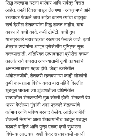
सिद्ध करणार्‍या घटना वारंवार आणि सर्वत्र दिसत 
आहेत. काही दिवसांपासून तेलंगणा - आंध्रामध्ये आंबे 
रस्त्यावर फेकले जात आहेत कारण त्यांचा वाहतुक 
खर्च देखील शेतकऱ्यांना मिळु शकत नाहीय. याच 
कारणाने कधी कांदे, कधी टोमॅटो, कधी दुध 
याचप्रकारे महाराष्ट्रात रस्त्यावर फेकले जाते. कृषी 
क्षेत्रात उद्योगांना आणून प्रोसेसींग युनिट्स सुरू 
करण्यासाठी, अतिरिक्त उत्पादनाला प्रोसेस करून 
कालांतराने वापरात आणण्यातामी कृषी कायद्यांचे 
अनन्यसाधारण महत्व होते. जेव्हा उत्तरेतील 
आंदोलनजीवी, शेतकरी म्हणवणाऱ्या काही लोकांनी 
कृषी कायद्याला विरोध करत बारा महिने दिल्लीत 
धुडगूस घातला त्या झुंडशाहीला दक्षिणेतील 
राज्यातील शेतकऱ्यांनी मुक संमती होती. शेतकरी वेष 
धारण केलेल्या गुंडांनी अशा प्रकारे शेतकर्‍यांचे 
वर्तमान आणि भविष्य बरबाद केलेय. आंदोलनजीवी 
शेतकरी नेत्यांना आता शेतकर्‍यांनीच पळवून पळवून 
बडवले पाहिजे आणि पुन्हा एकदा कृषी सुधारणा 
विधेयक लागू करा अशी केंद्र सरकारकडे मागणी 