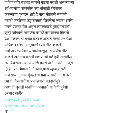
पाहिजे वगैरे बडबड म्हणजे माझ्या मराठी असण्याच्या 
अभिमानाचा राजकीय स्वार्थासाठी गैरवापर 
करण्याचा प्रयत्न आहे हे मला नीटपणे समजते. 
मराठी जनतेच्या उद्धारासाठी शिवसेना उबाठा आणि 
मनसे एकत्र येत असून त्यांच्याकडे मुंबई मनपाची 
सूत्रे सोपवणे म्हणजेच मराठी माणसाच्या हिताचे 
रक्षण करणे ही भंपक बडबड आहे हे गेल्या २५ पेक्षा 
अधिक वर्षांच्या अनुभवाने मला नीट कळले 
आहे.आपल्यापैकी अनेकांना सुद्धा ते असेच नीट 
कळले असेलच.मराठी माणसांची मते हवी असतील 
तर शिवसेना उबाठा आणि मनसे यांनी मराठी माणूस 
मुंबईत स्वाभिमानाने टिकावा,मोठा व्हावा,मराठी 
माणसाचा टक्का मुंबईत वाढावा यासाठी काय केले 
त्याची विश्वसनीय आकडेवारी मतदारांपुढे 
आणावी.नुसती भावनिक आवाहने या वेळी पुरेशी 
ठरणार नाहीत.
www.abhijeetrane.in
www.mumbaimitra.com
🔽