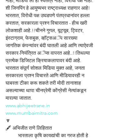
नाही, मीडिया ला ही स्वतंत्र नाही, विरोधी पक्ष नाही. 
शी जिनपिंग हे आयुष्यभर राष्ट्राध्यक्ष राहणार आहे!
भारतात, विरोधी पक्ष उघडपणे पंतप्रधानांवर हल्ला 
करतात, सरकारला प्रश्न विचारतात - हीच खरी 
लोकशाही आहे.!!चीनने गुगल, यूट्यूब, ट्विटर, 
इंस्टाग्राम, फेसबुक, व्हॉट्सअॅप सारख्या 
जागतिक कंपन्यांवर बंदी घातली आहे आणि त्याऐवजी 
सरकार-नियंत्रित अॅप्स वापरत आहे..!!तिथल्या 
प्रत्येक डिजिटल क्रियाकलापावर बंदी आहे. 
भारतात संपूर्ण सोशल मिडिया मुक्त आहे, जनता 
सरकारला प्रश्न विचारते आणि मीडियावरही न 
घाबरता टीका करू शकते तरी मोदी तानाशाह 
असल्याच्या थापा चीनप्रेमी कोंग्रेसी नेत्यांकडून 
मारल्या जातात.
www.abhijeetrane.in
www.mumbaimitra.com
🔽
🖋️ अभिजीत राणे लिहितात
	भारताला कृषि कायद्यांची का गरज होती हे 