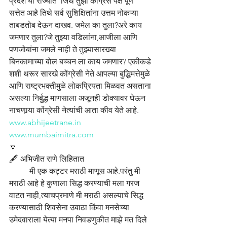
प्रदेश या राज्यात  जिथे तुझा काँग्रेस पक्ष पूर्ण 
सत्तेत आहे तिथे सर्व सुशिक्षितांना उत्तम नोकऱ्या 
ताबडतोब देऊन दाखव. जमेल का तुला?अरे काय 
जमणार तुला?जे तुझ्या वडिलांना,आजीला आणि 
पणजोबांना जमले नाही ते तुझ्यासारख्या 
बिनकामाच्या बोल बच्चन ला काय जमणार? एकीकडे 
शशी थरूर सारखे कोंग्रेसी नेते आपल्या बुद्धिमत्तेमुळे 
आणि राष्ट्रभक्तीमुळे लोकप्रियता मिळवत असताना 
असल्या निर्बुद्ध माणसाला अजूनही डोक्यावर घेऊन 
नाचणार्‍या कोंग्रेसी नेत्यांची आता कीव येते आहे.
www.abhijeetrane.in
www.mumbaimitra.com
🔽
🖋️ अभिजीत राणे लिहितात
	मी एक कट्टर मराठी माणूस आहे.परंतु मी 
मराठी आहे हे कुणाला सिद्ध करण्याची मला गरज 
वाटत नाही,त्याचप्रमाणे मी मराठी असल्याचे सिद्ध 
करण्यासाठी शिवसेना उबाठा किंवा मनसेच्या 
उमेदवाराला येत्या मनपा निवडणुकीत माझे मत दिले 