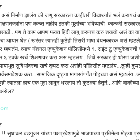
त
षणतज्ज्ञांना पण कळत नाहीय इतकी मुलांच्या भविष्याची  काळजी सरकारल
ण्यासाठी...पण ते काम आपण फक्त हिंदी लागू करुनच करु शकतो असं का व
ा आधार घेत ( खरंतर त्यातही कुठेही तिसरी भाषा बंधनकारक असं म्हटलेलं
म्हणतंय..त्याच नॅशनल एज्युकेशन पॉलिसीमध्ये १. राईट टु एज्युकेशनची व्
ान ६ टक्के खर्च शिक्षणावर करा असं म्हटलंय . तिथे सरकार ही धोरणं जशी
ायाभूत सुविधांवरचा खर्च दुप्पट करा असंही पॉलिसीत म्हटलंय...तुम्ही दुप्
्वसमावेशक करा...सामाजिक दृष्ट्या मागासांपर्यंत पोहचवा असं म्हटलंय..ज
ही त्यातला हाच एक मुद्दा लावून धरलाय तो कुठल्या हेतूनं...आणि बाकीच्या म
 असेल?
n
com
त