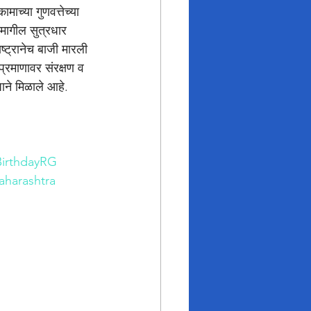
माच्या गुणवत्तेच्या 
ामागील सुत्रधार 
ष्ट्रानेच बाजी मारली 
 प्रमाणावर संरक्षण व 
पाने मिळाले आहे.
irthdayRG
arashtra