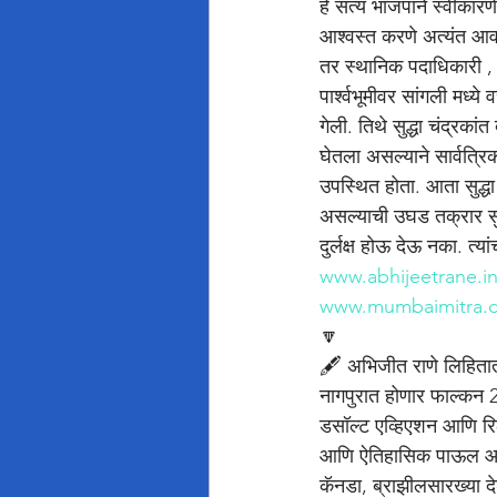
हे सत्य भाजपाने स्वीकारण
आश्वस्त करणे अत्यंत आवश
तर स्थानिक पदाधिकारी , 
पार्श्वभूमीवर सांगली मध्
गेली. तिथे सुद्धा चंद्रकां
घेतला असल्याने सार्वत्रि
उपस्थित होता. आता सुद्धा 
असल्याची उघड तक्रार सुरू 
दुर्लक्ष होऊ देऊ नका. त्य
www.abhijeetrane.i
www.mumbaimitra.
🔽
🖋️ अभिजीत राणे लिहिता
नागपुरात होणार फाल्कन 2
डसॉल्ट एव्हिएशन आणि रिला
आणि ऐतिहासिक पाऊल आहे. 
कॅनडा, ब्राझीलसारख्या दे