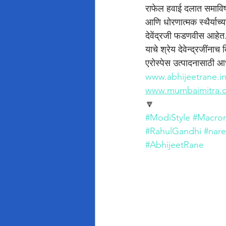
राफेल हवाई दलात समाविष्ट 
आणि धोरणात्मक स्थैर्याच्य
देवेंद्रजी फडणवीस आहेत. अ
याचे श्रेय देवेन्द्रजींनाच
एरोस्पेस उत्पादनासाठी आध
www.abhijeetrane.i
www.mumbaimitra.
🔽
#ModiStyle
#Macro
#RahulGandhi
#nar
#AbhijeetRane