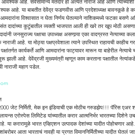
े आवश्यक आहे. सर्वसामान्य मतदार हा अत्यंत नाराज आहे आणि त्याच्याशी 
्यक आहे. या बाबतीत देवेंद्र फडणवीस आणि प्रदेशाध्यक्ष बावनकूळे हे 
आमदारांना विश्वासात न घेता निर्णय घेतल्याने नाशिकमध्ये फटका बसणे अनि
ये वसंत दादांच्या कुटुंबातील व्यक्ती भाजपात आली ही खरे तर खूप मोठी अस
त दादांनी जनसुराज्य पक्षाचा उपाध्यक्ष असणार्‍या एका वादग्रस्त नेत्याच्या क
क नाराजी आहे. या मोठ्या पक्षप्रवेशाला त्याने उपस्थित राहायची काहीच ग
पक्षांतर्गत कार्यकर्ते आणि आमदारांना फाट्यावर मारून या बाहेरील नेत्याचे
झाली आहे. देवेंद्रजी मुख्यमंत्री म्हणून काम करताना पक्षातील नेत्यांकडे 
ांची नाराजी महाग पडेल.
n
com
त 
000 जेट निर्मिती, मेक इन इंडियाची एक मोठीच गरुडझेप!!! पॅरिस एअर शो
यन्स एरोस्पेस लिमिटेड यांच्यातील करार आत्मनिर्भर भारतच्या दिशेने उचलले
या करारामुळे भारत एव्हिएशन उत्पादक देशांच्या यादीत पोहोचणार आहे. 
शांबरोबर आता भारताचं नावही या प्रगत विमाननिर्मितीच्या यादीत घेतलं ज