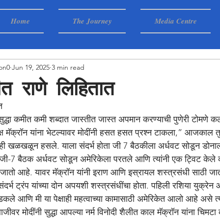
Home
The Journey
Media Centre
on0
Jun 19, 2025
3 min read
त राणे लिहितात
त
्ष मॅक्रॉन यांना भेटल्यावर मोदींनी हसत हसत प्रश्न टाकला,” आजकाल तुम्
ेही खळखळून हसले. याला संदर्भ होता जी 7 बैठकीला अर्धवट सोडून डोनाल्
प जी-7 बैठक अर्धवट सोडून अमेरिकेला परतले आणि त्यांनी एक ट्विट केले 
त जातो आहे. यावर मॅक्रॉन यांनी इराण आणि इस्रायल शस्त्रसंधी साठी 
दर्भ ट्रंप यांच्या दोन अपयशी शस्त्रसंधींचा होता. पहिली रशिया युक्रेन
भडकले आणि मी या पेक्षाही महत्वाच्या कामासाठी अमेरिकेत आलो आहे असे त्या
ाजीवर मोदींनी सुद्धा आपल्या नर्म विनोदी शैलीत काल मॅक्रॉन यांना चिम