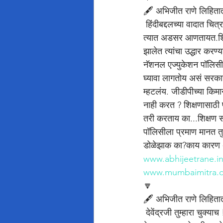
🖋️ अभिजीत राणे लिहिता
 हिंदीबद्दलच्या वादात चित्र असं निर्माण झालंय की जणू सरकारला काहीतरी विद्यार्थ्यांचं भलं करायचं आहे आणि मराठीप्रेमी 
त्यात अडसर आणतायत.शिक्
झालेत त्यांचा उद्धार कर
नॅशनल एज्युकेशन पॉलिसीच
घ्यावा लागतोय असं सरकार 
म्हटलंय. जीडीपीच्या किम
नाही करत ? शिक्षणासाठी प
तरी करताय का...शिक्षण सर
पॉलिसीला प्रमाण मानत तुम्
डोळेझाक का?काय कारण
www.abhijeetrane.i
www.mumbaimitra.
🔽
🖋️ अभिजीत राणे लिहिता
 देवेंद्रजी तुम्हारा चुक्याच !!! सुधाकर बडगुजर यांच्या पक्षप्रवेशामुळे भाजपाच्या प्रतिमेला मोठ्या प्रमाणात तडा गेला आहे 