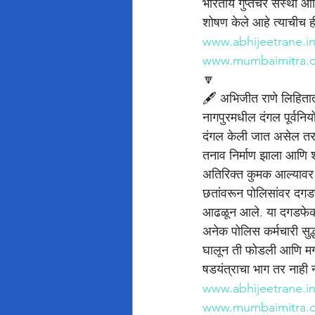
भारतीय गुप्तचर संस्था 
शोषण केले आहे त्याचीच ह
www.abhijeetrane.i
www.mumbaimitra.
🔽
🖋️ अभिजीत राणे लिहिता
नागपुरमधील दंगल पूर्वनि
दंगल केली जात असेल तर रा
तनाव निर्माण झाला आणि श
अतिरिक्त कुमक आल्यावर श
छतांवरून पोलिसांवर दगडफ
आढळून आले. या दगडफेकी
अनेक पोलिस कर्मचारी सुद
घालून ती फोडली आणि मग पे
षडयंत्राचा भाग तर नाही
www.abhijeetrane.i
www.mumbaimitra.