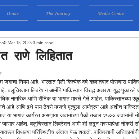
Home
The Journey
Media Centre
on0
Mar 18, 2025
3 min read
त राणे लिहितात
त
ते हा जगाचा नियम आहे. भारतात गेली कित्येक वर्ष दहशतवाद पोसणारा पाकि
लुचिस्तान लिबरेशन आर्मीने पाकिस्तान विरुद्ध अक्षरशः युद्ध पुकारले आह
िक नागरिक आणि सैनिक या भागात मारले गेले आहेत. पाकिस्तानच्या एकूण
ानचे आहे आणि इथे पाय ठेवणे म्हणजे मृत्युला आमंत्रण आहे अशीच पाकिस्त
ात या भागात कार्यरत असणार्‍या जवानांच्या पैकी तब्बल २५०० जवानांनी न
जाणार आहेत. बलुचिस्तान लिबरेशन आर्मी शी लढून मरण्यापेक्षा नोकरी सो
 यावरून तिथल्या परिस्थितीच अंदाज येऊ शकतो. पाकिस्तानी अधिकार्‍यांन