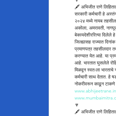
🔽
🖋️ अभिजीत राणे लिहिता
सरकारी कर्मचारी हे अस्तं
२०२४ मध्ये नायब तहसीलदा
अकोला, अमरावती, नागपूर
बेकायदेशीररित्या दिलेले 
जिल्ह्यासह राज्यात दिनांक
प्रमाणपत्र तहसीलदार तथा त
करण्यात येत आहे. या प्रम
आहे. भारतात घुसलेले रोहि
मिळवून स्वतःला भारताचे
कर्मचारी साथ देतात. हे ष
नोकरीवरून काढून टाकणे 
www.abhijeetrane.i
www.mumbaimitra.
🔽
🖋️ अभिजीत राणे लिहिता