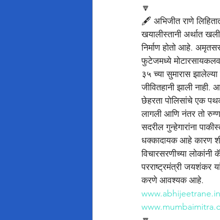
🔽
🖋️ अभिजीत राणे लिहिता
खयालीस्तानी अर्थात खलीस
निर्माण होतो आहे. अमृतसरच
फुटेजमध्ये मोटारसायकलवरून
३५ च्या सुमारास झालेल्य
जीवितहानी झाली नाही. आ
छेहरता पोलिसांचे एक पथ
लागली आणि नंतर तो रुग्
सदरील गुन्हेगारांना पाकीस्
धक्कादायक आहे कारण शीख स
विचारसरणीच्या लोकांनी क
परराष्ट्रमंत्री जयशंकर या
करणे आवश्यक आहे.
www.abhijeetrane.i
www.mumbaimitra.