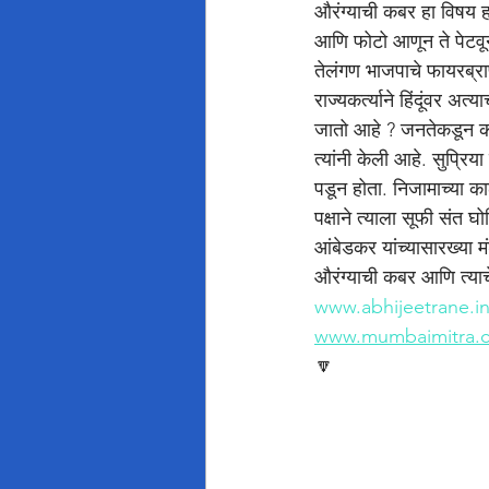
औरंग्याची कबर हा विषय हळ
आणि फोटो आणून ते पेटवू
तेलंगण भाजपाचे फायरब्राण्
राज्यकर्त्याने हिंदूंवर अत
जातो आहे ? जनतेकडून करा
त्यांनी केली आहे. सुप्रिय
पडून होता. निजामाच्या का
पक्षाने त्याला सूफी संत
आंबेडकर यांच्यासारख्या म
औरंग्याची कबर आणि त्याचे
www.abhijeetrane.i
www.mumbaimitra.
🔽