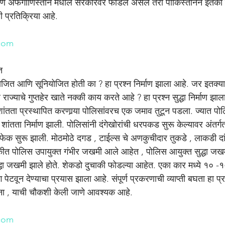
आणि अफगाणिस्तान मधील सरकारवर फोडले असले तरी पाकिस्तानने इतकी वर्
ी प्रतिक्रिया आहे.
n
com
त
योजित आणि सूनियोजित होती का ? हा प्रश्न निर्माण झाला आहे. जर इतक्या 
ज्याचे गुप्तहेर खाते नक्की काय करते आहे ? हा प्रश्न सुद्धा निर्माण झा
ांतता प्रस्थापित करणार्‍या पोलिसांवरच एक जमाव तुटून पडला. ज्यात प
ांतता निर्माण झाली. पोलिसांनी दंगेखोरांची धरपकड सुरू केल्यावर अंतर्
ेक सुरू झाली. मोठमोठे दगड , टाईल्स चे अणकुचीदार तुकडे , लाकडी दांड
त पोलिस उपायुक्त गंभीर जखमी आले आहेत , पोलिस आयुक्त सुद्धा जख
्धा जखमी झाले होते. शेकडो दुचाकी फोडल्या आहेत. एका कार मध्ये १० -
टवून देण्याचा प्रयास झाला आहे. संपूर्ण प्रकरणाची व्याप्ती बघता हा प्र
 ना , याची चौकशी केली जाणे आवश्यक आहे.
n
com