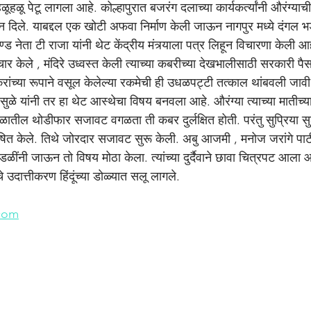
ूहळू पेटू लागला आहे. कोल्हापुरात बजरंग दलाच्या कार्यकर्त्यांनी औरंग्या
न दिले. याबद्दल एक खोटी अफवा निर्माण केली जाऊन नागपुर मध्ये दंगल 
ड नेता टी राजा यांनी थेट केंद्रीय मंत्र्‍याला पत्र लिहून विचारणा केली आह
्याचार केले , मंदिरे उध्वस्त केली त्याच्या कबरीच्या देखभालीसाठी सरकारी पै
ंच्या रूपाने वसूल केलेल्या रकमेची ही उधळपट्टी तत्काल थांबवली जावी 
ा सुळे यांनी तर हा थेट आस्थेचा विषय बनवला आहे. औरंग्या त्याच्या मातीच्
ळातील थोडीफार सजावट वगळता ती कबर दुर्लक्षित होती. परंतु सुप्रिया सु
 घोषित केले. तिथे जोरदार सजावट सुरू केली. अबु आजमी , मनोज जरांगे 
ंडळींनी जाऊन तो विषय मोठा केला. त्यांच्या दुर्दैवाने छावा चित्रपट आल
 उदात्तीकरण हिंदूंच्या डोळ्यात सलू लागले.
n
com