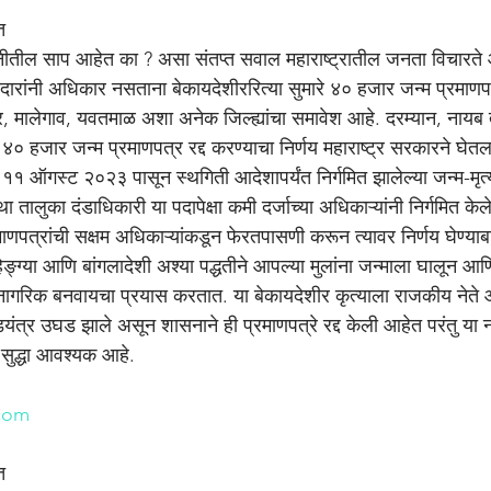
त
नीतील साप आहेत का ? असा संतप्त सवाल महाराष्ट्रातील जनता विचारते आहे
रांनी अधिकार नसताना बेकायदेशीररित्या सुमारे ४० हजार जन्म प्रमाणपत्
, मालेगाव, यवतमाळ अशा अनेक जिल्ह्यांचा समावेश आहे. दरम्यान, नायब 
हे ४० हजार जन्म प्रमाणपत्र रद्द करण्याचा निर्णय महाराष्ट्र सरकारने घे
 ११ ऑगस्ट २०२३ पासून स्थगिती आदेशापर्यंत निर्गमित झालेल्या जन्म-मृत्यू
ालुका दंडाधिकारी या पदापेक्षा कमी दर्जाच्या अधिकाऱ्यांनी निर्गमित केलेत
ाणपत्रांची सक्षम अधिकाऱ्यांकडून फेरतपासणी करून त्यावर निर्णय घेण्या
ङ्ग्या आणि बांगलादेशी अश्या पद्धतीने आपल्या मुलांना जन्माला घालून आणि 
 नागरिक बनवायचा प्रयास करतात. या बेकायदेशीर कृत्याला राजकीय नेत
डयंत्र उघड झाले असून शासनाने ही प्रमाणपत्रे रद्द केली आहेत परंतु या
सुद्धा आवश्यक आहे.
n
com
त