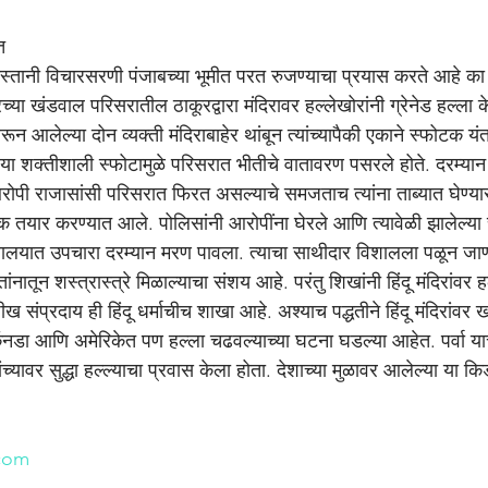
त
्तानी विचारसरणी पंजाबच्या भूमीत परत रुजण्याचा प्रयास करते आहे का 
्या खंडवाल परिसरातील ठाकूरद्वारा मंदिरावर हल्लेखोरांनी ग्रेनेड हल्ला क
 आलेल्या दोन व्यक्ती मंदिराबाहेर थांबून त्यांच्यापैकी एकाने स्फोटक यंत
ा या शक्तीशाली स्फोटामुळे परिसरात भीतीचे वातावरण पसरले होते. दरम्य
रोपी राजासांसी परिसरात फिरत असल्याचे समजताच त्यांना ताब्यात घेण
क तयार करण्यात आले. पोलिसांनी आरोपींना घेरले आणि त्यावेळी झालेल्
णालयात उपचारा दरम्यान मरण पावला. त्याचा साथीदार विशालला पळून जा
तांनातून शस्त्रास्त्रे मिळाल्याचा संशय आहे. परंतु शिखांनी हिंदू मंदिरांवर 
ंप्रदाय ही हिंदू धर्माचीच शाखा आहे. अश्याच पद्धतीने हिंदू मंदिरांवर 
ॅनडा आणि अमेरिकेत पण हल्ला चढवल्याच्या घटना घडल्या आहेत. पर्वा या
ंच्यावर सुद्धा हल्ल्याचा प्रवास केला होता. देशाच्या मुळावर आलेल्या या क
n
com