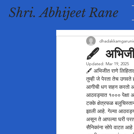
Shri. Abhijeet Rane
dhadakkamgaruni
🖋️ अभिजी
Updated:
Mar 19, 2025
🖋️ अभिजीत राणे लिहिता
तुम्ही जे पेरता तेच उगव
आगीची धग सहन करतो आहे. ब
आठवड्यात १००० पेक्षा अध
टक्के क्षेत्रफळ बलुचिस्त
झाली आहे. गेल्या आठवड्य
असून ते आपल्या घरी परत 
सैनिकांना सोपे वाटत आहे