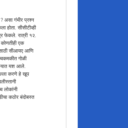
? असा गंभीर प्रश्न 
ेला होता. सीसीटीव्ही 
्र फेकले. रात्री १२. 
ान कोणतीही एक 
्यासाठी सीआयए आणि 
या चकमकीत गोळी 
ण्यात यश आले.  
हल्ला करणे हे खूप 
खलीस्तानी 
च लोकांनी 
िडीचा कठोर बंदोबस्त 