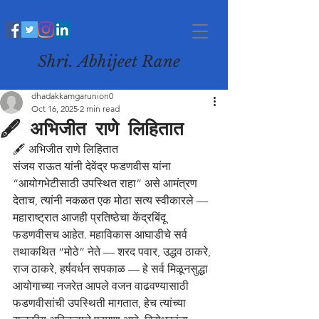
Shri. Abhijeet Rane
dhadakkamgarunion0
Oct 16, 2025
2 min read
🖋️ अभिजीत राणे लिहितात
🖋️ अभिजीत राणे लिहितात
संजय राऊत यांनी देवेंद्र फडणवीस यांना 
“आयोगभेटीसाठी उपस्थित राहा” असे आमंत्रण 
देताच, त्यांनी नकळत एक मोठा सत्य स्वीकारले — 
महाराष्ट्रात आजही प्रतिष्ठेचा केंद्रबिंदू 
फडणवीसच आहेत. महाविकास आघाडीचे सर्व 
तथाकथित “मोठे” नेते — शरद पवार, उद्धव ठाकरे, 
राज ठाकरे, हर्षवर्धन सपकाळ — हे सर्व मिळूनसुद्धा 
आयोगाच्या नजरेत आपले वजन वाढवण्यासाठी 
फडणवीसांची उपस्थिती मागतात, हेच त्यांच्या 