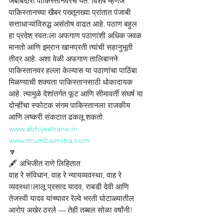
जबाबदारी पाकिस्तानवरच येते. विशेष म्हणजे 
पाकिस्तानच्या खैबर पख्तूनख्वा प्रांतात पंजाबी 
सत्ताधाऱ्यांविरुद्ध असंतोष वाढत आहे. पठाण बहुल 
हा प्रदेश स्वतःला अफगाण पठाणांशी अधिक जवळ 
मानतो आणि इम्रान खानप्रती त्यांची सहानुभूती 
तीव्र आहे. अशा वेळी अफगाण तालिबानने 
पाकिस्तानवर हल्ला केल्यास या पठाणांचा पाठिंबा 
मिळण्याची शक्यता पाकिस्तानसाठी धोकादायक 
आहे. त्यामुळे देशांतर्गत फूट आणि सीमावर्ती संघर्ष या 
दोन्हींचा स्फोटक संगम पाकिस्तानला राजकीय 
आणि लष्करी संकटात ढकलू शकतो.
www.abhijeetrane.in
www.mumbaimitra.com
🔽
🖋️ अभिजीत राणे लिहितात
वाह रे संविधान, वाह रे न्यायव्यवस्था, वाह रे 
व्यवस्था!लालू प्रसाद यादव, राबडी देवी आणि 
तेजस्वी यादव यांच्यावर रेल्वे भरती घोटाळ्यातील 
आरोप अखेर ठरले — तेही तब्बल सोळा वर्षांनी! 