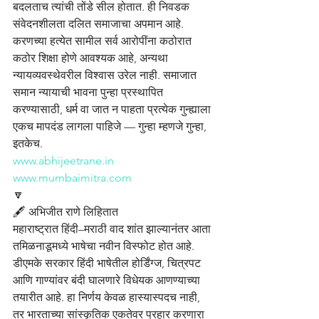
बदलताच त्यांची तोंडे सील होतात. ही निवडक 
संवेदनशीलता दलित समाजाचा अपमान आहे. 
करणच्या हत्येत सामील सर्व आरोपींना कठोरात 
कठोर शिक्षा होणे आवश्यक आहे, अन्यथा 
न्यायव्यवस्थेवरील विश्वास उरेल नाही. समाजात 
समान न्यायाची भावना पुन्हा प्रस्थापित 
करण्यासाठी, धर्म वा जात न पाहता प्रत्येक गुन्ह्याला 
एकच मापदंड लागला पाहिजे — गुन्हा म्हणजे गुन्हा, 
इतकेच.
www.abhijeetrane.in
www.mumbaimitra.com
🔽
🖋️ अभिजीत राणे लिहितात
महाराष्ट्रात हिंदी–मराठी वाद शांत झाल्यानंतर आता 
तमिळनाडूमध्ये भाषेचा नवीन विस्फोट होत आहे. 
डीएमके सरकार हिंदी भाषेतील होर्डिंग्ज, चित्रपट 
आणि गाण्यांवर बंदी घालणारे विधेयक आणण्याच्या 
तयारीत आहे. हा निर्णय केवळ हास्यास्पदच नाही, 
तर भारताच्या सांस्कृतिक एकतेवर प्रहार करणारा 