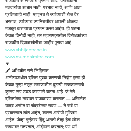
राजकीय अस्तित्वाचे प्रमाण आहे. विरोधकांना 
मतदारांचा आधार नाही, प्रभाव नाही, आणि आता 
प्रतिष्ठाही नाही. म्हणूनच ते ज्यांच्याशी रोज वैर 
धरतात, त्यांच्याच उपस्थितीवर आपली ओळख 
मजबूत करण्याचा प्रयत्न करत आहेत. ही घटना 
केवळ विनोदी नाही, तर महाराष्ट्रातील विरोधकांच्या 
राजकीय दिवाळखोरीचा जाहीर पुरावा आहे.
www.abhijeetrane.in
www.mumbaimitra.com
🔽
🖋️ अभिजीत राणे लिहितात
अलीगढमधील दलित युवक करणची निर्घृण हत्या ही 
केवळ गुन्हा नसून समाजातील दुटप्पी राजकारणाचे 
कुरूप रूप उघड करणारी घटना आहे. जे नेते 
दलितांच्या नावावर राजकारण करतात — अखिलेश 
यादव असोत वा चंद्रशेखर रावण — ते सर्व या 
प्रकरणात शांत आहेत, कारण आरोपी मुस्लिम 
आहेत. जेव्हा गुन्हेगार हिंदू असतो तेव्हा हेच लोक 
रस्त्यावर उतरतात, आंदोलन करतात; पण धर्म 