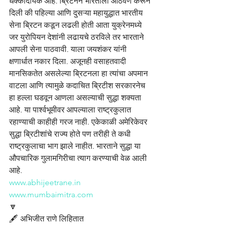
धक्कादायक आहे. ब्रिटनने भारताला आठवण करून 
दिली की पहिल्या आणि दुसऱ्या महायुद्धात भारतीय 
सेना ब्रिटन कडून लढली होती आता युक्रेनमध्ये 
जर युरोपियन देशांनी लढायचे ठरविले तर भारताने 
आपली सेना पाठवावी. याला जयशंकर यांनी 
क्षणार्धात नकार दिला. अजूनही वसाहतवादी 
मानसिकतेत असलेल्या ब्रिटनला हा त्यांचा अपमान 
वाटला आणि त्यामुळे कदाचित ब्रिटीश सरकारनेच 
हा हल्ला घडवून आणला असल्याची सुद्धा शक्यता 
आहे. या पार्श्वभूमीवर आपल्याला राष्ट्रकुलात 
रहाण्याची काहीही गरज नाही. एकेकाळी अमेरिकेवर 
सुद्धा ब्रिटीशांचे राज्य होते पण तरीही ते कधी 
राष्ट्रकुलाचा भाग झाले नाहीत. भारताने सुद्धा या 
औपचारिक गुलामगिरीचा त्याग करण्याची वेळ आली 
आहे.
www.abhijeetrane.in
www.mumbaimitra.com
🔽
🖋️ अभिजीत राणे लिहितात