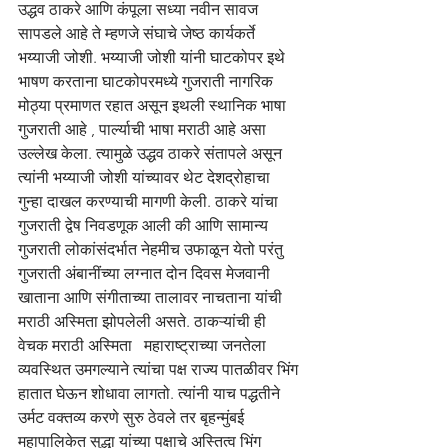
उद्धव ठाकरे आणि कंपूला सध्या नवीन सावज 
सापडले आहे ते म्हणजे संघाचे जेष्ठ कार्यकर्ते 
भय्याजी जोशी. भय्याजी जोशी यांनी घाटकोपर इथे 
भाषण करताना घाटकोपरमध्ये गुजराती नागरिक 
मोठ्या प्रमाणत रहात असून इथली स्थानिक भाषा 
गुजराती आहे , पार्ल्याची भाषा मराठी आहे असा 
उल्लेख केला. त्यामुळे उद्धव ठाकरे संतापले असून 
त्यांनी भय्याजी जोशी यांच्यावर थेट देशद्रोहाचा 
गुन्हा दाखल करण्याची मागणी केली. ठाकरे यांचा 
गुजराती द्वेष निवडणूक आली की आणि सामान्य 
गुजराती लोकांसंदर्भात नेहमीच उफाळून येतो परंतु 
गुजराती अंबानींच्या लग्नात दोन दिवस मेजवानी 
खाताना आणि संगीताच्या तालावर नाचताना यांची 
मराठी अस्मिता झोपलेली असते. ठाकऱ्यांची ही 
वेचक मराठी अस्मिता   महाराष्ट्राच्या जनतेला 
व्यवस्थित उमगल्याने त्यांचा पक्ष राज्य पातळीवर भिंग 
हातात घेऊन शोधावा लागतो. त्यांनी याच पद्धतीने 
उर्मट वक्तव्य करणे सुरु ठेवले तर बृहन्मुंबई 
महापालिकेत सुद्धा यांच्या पक्षाचे अस्तित्व भिंग 