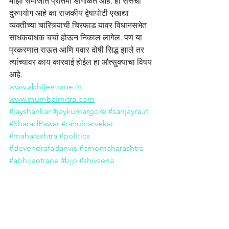
माझी समाजात प्रतिमा डागाळते आहे. हा सत्तेचा 
दुरुपयोग आहे का राजकीय द्वेषापोटी एखाद्या 
व्यक्तीच्या चारित्र्याची चिरफाड यावर विधानसभेत 
साधकबाधक चर्चा होऊन निकाल लागेल. पण या 
प्रकरणात राऊत आणि पवार दोषी सिद्ध झाले तर 
त्यांच्यावर काय कारवाई होईल हा औत्सुक्याचा विषय 
आहे.
www.abhijeetrane.in
www.mumbaimitra.com
#jayshankar
#jaykumargore
#sanjayraut
#SharadPawar
#rahulnarvekar
#maharashtra
#politics
#devendrafadanvis
#cmomaharashtra
#abhijeetrane
#bjp
#shivsena