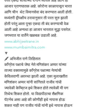
परत एकदा साथीच्या रोगाने व्यापले आहे आणि हा 
आजार प्राणघातक आहे. कोरोना काळापासून भारत 
आणि चीन  थेट विमानसेवा बंद करण्यात आली होती. 
मध्यंतरी द्वीपक्षीय ठरावानुसार ती परत सुरु झाली 
होती परंतु आता पुन्हा एकदा ती बंद करण्याची वेळ 
आली आहे अन्यथा हा आजार भारतात सुद्धा पसरेल. 
जगभरात या वार्तेने खळबळ उडाली आहे.
www.abhijeetrane.in
www.mumbaimitra.com
🔽
🖋️ अभिजीत राणे लिहितात
कॉंग्रेस पक्षाचे जेष्ठ नेते मणिशंकर अय्यर यांच्या 
ताज्या वक्तव्यामुळे कॉंग्रेस पक्षाच्या नेत्यांची 
केविलवाणी अवस्था झाली आहे. एका मुलाखतीत 
मणिशंकर अय्यर यांनी सांगितले राजीव गांधी 
ज्यावेळी केम्ब्रिज इथे शिकत होते त्यावेळी मी पण 
तिथेच शिकत होतो. या विद्यापीठाचा शैक्षणिक 
पॅटर्नच असा आहे की कोणीही इथे नापास होऊ 
शकत नाही पण राजीव गांधी यांनी इथे नापास होऊन 