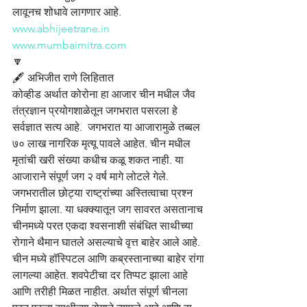
लावूनच शोधावे लागणार आहे.
www.abhijeetrane.in
www.mumbaimitra.com
🔽
🖋️ अभिजीत राणे लिहितात
कोव्हीड अर्थात कोरोना हा आजार चीन मधील जैव 
तंत्रज्ञान प्रयोगशाळेतून जगभरात पसरला हे 
सर्वज्ञात सत्य आहे.  जगभरात या आजारामुळे तब्बल 
७० लाख नागरिक मृत्यू पावले आहेत. चीन मधील 
मृतांची खरी संख्या कधीच कळू शकत नाही. या 
आजाराने संपूर्ण जग २ वर्ष मागे लोटले गेले. 
जगभरातील छोट्या राष्ट्रांच्या अस्तित्वाचा प्रश्न 
निर्माण झाला. या धक्क्यातून जग सावरत असतानाच 
चीनमध्ये परत एकदा श्वसनाशी संबंधित साथीच्या 
रोगाने थैमान घातले असल्याचे वृत्त बाहेर आले आहे. 
चीन मध्ये हॉस्पिटल आणि कब्रस्तानाच्या बाहेर रांगा 
लागल्या आहेत. शवपेटीचा दर तिप्पट झाला आहे 
आणि तरीही मिळत नाहीत. अर्थात संपूर्ण चीनला 