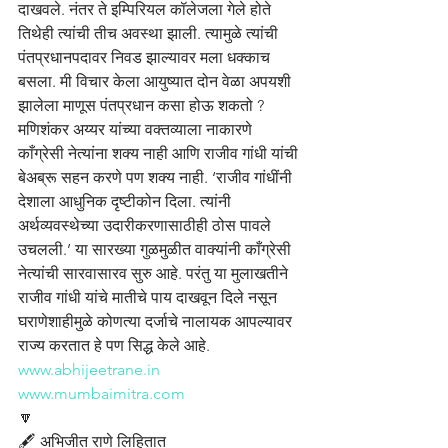
दाखवले. नंतर ते इम्पिरियल कॉलेजला गेले होते 
तिथेही त्यांची तीच अवस्था झाली. त्यामुळे त्यांची 
पंतप्रधानपदावर निवड झाल्यावर मला धक्काच 
बसला. मी विचार केला आयुष्यात दोन वेळा अपयशी 
झालेला माणूस पंतप्रधान कसा होऊ शकतो ?
मणिशंकर अय्यर यांच्या वक्तव्याला नाकारणे 
काँग्रेसी नेत्यांना शक्य नाही आणि राजीव गांधी यांची 
बेअब्रू सहन करणे पण शक्य नाही. ‘राजीव गांधींनी 
देशाला आधुनिक दृष्टीकोन दिला. त्यांनी 
अर्थव्यवस्थेच्या उदारीकरणासाठीही ठोस पावले 
उचलली.’ या सारख्या गुळमुळीत वाक्यांनी काँग्रेसी 
नेत्यांची सारवासारव सुरु आहे. परंतु या मुलाखतीने 
राजीव गांधी यांचे मातीचे पाय दाखवून दिले नसून 
घराणेशाहीमुळे कोणत्या दर्जाचे नालायक आपल्यावर 
राज्य करतात हे पण सिद्ध केले आहे.
www.abhijeetrane.in
www.mumbaimitra.com
🔽
🖋️ अभिजीत राणे लिहितात 