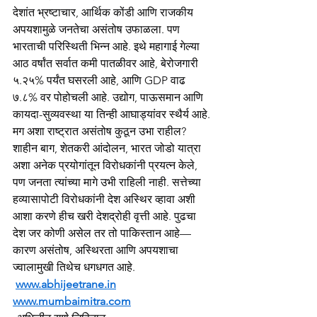
देशांत भ्रष्टाचार, आर्थिक कोंडी आणि राजकीय 
अपयशामुळे जनतेचा असंतोष उफाळला. पण 
भारताची परिस्थिती भिन्न आहे. इथे महागाई गेल्या 
आठ वर्षांत सर्वात कमी पातळीवर आहे, बेरोजगारी 
५.२५% पर्यंत घसरली आहे, आणि GDP वाढ 
७.८% वर पोहोचली आहे. उद्योग, पाऊसमान आणि 
कायदा-सुव्यवस्था या तिन्ही आघाड्यांवर स्थैर्य आहे. 
मग अशा राष्ट्रात असंतोष कुठून उभा राहील? 
शाहीन बाग, शेतकरी आंदोलन, भारत जोडो यात्रा 
अशा अनेक प्रयोगांतून विरोधकांनी प्रयत्न केले, 
पण जनता त्यांच्या मागे उभी राहिली नाही. सत्तेच्या 
हव्यासापोटी विरोधकांनी देश अस्थिर व्हावा अशी 
आशा करणे हीच खरी देशद्रोही वृत्ती आहे. पुढचा 
देश जर कोणी असेल तर तो पाकिस्तान आहे—
कारण असंतोष, अस्थिरता आणि अपयशाचा 
ज्वालामुखी तिथेच धगधगत आहे.
www.abhijeetrane.in
www.mumbaimitra.com