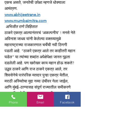
एकच असते, जनतेची उपेक्षा म्हणजे धोक्याला 
आमंत्रण.
www.abhijeetrane.in
www.mumbaimitra.com
अभिजीत राणे लिहितात
ठाकरे एकत्र आल्यानंतरचं ‘अकल्पनीय’ ! मनसे नेते 
अविनाश जाधव यांनी केलेल्या वक्तव्यामुळे 
महाराष्ट्राच्या राजकारणात चर्चेची नवी ठिणगी 
पडली आहे. “ठाकरे एकत्र आले तर काहीतरी महान 
घडेल” या त्यांच्या शब्दांत अपेक्षेपेक्षा जास्त गूढता 
दडलेली आहे. पण खरोखर काय महान होऊ शकते? 
उद्धव ठाकरे आणि राज ठाकरे एकत्र आले, तर 
शिवसेनेचे पारंपरिक मतदार पुन्हा एकत्र येतील, 
मराठी अस्मितेचा मुद्दा नव्या उंचीवर नेला जाईल, 
आणि मुंबई–ठाण्यासह संपूर्ण राज्यातील समीकरणे 
डळमळीत होतील. मात्र, हा एकत्रीकरणाचा खेळ 
फक्त भावनिक पातळीवर मर्यादित राहील की 
Phone
Email
Facebook
खरोखर सत्ता समीकरणांमध्ये धक्का देईल, हे पाहणे 
महत्त्वाचे आहे. राहुल गांधींच्या ‘हायड्रोजन बॉम्ब’च्या 