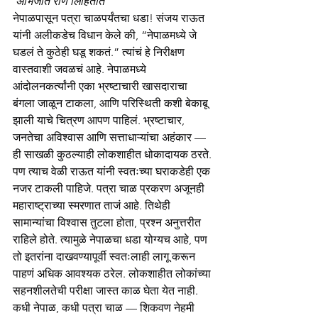
अभिजीत राणे लिहितात
नेपाळपासून पत्रा चाळपर्यंतचा धडा! संजय राऊत 
यांनी अलीकडेच विधान केले की, “नेपाळमध्ये जे 
घडलं ते कुठेही घडू शकतं.” त्यांचं हे निरीक्षण 
वास्तवाशी जवळचं आहे. नेपाळमध्ये 
आंदोलनकर्त्यांनी एका भ्रष्टाचारी खासदाराचा 
बंगला जाळून टाकला, आणि परिस्थिती कशी बेकाबू 
झाली याचे चित्रण आपण पाहिलं. भ्रष्टाचार, 
जनतेचा अविश्वास आणि सत्ताधाऱ्यांचा अहंकार — 
ही साखळी कुठल्याही लोकशाहीत धोकादायक ठरते. 
पण त्याच वेळी राऊत यांनी स्वतःच्या घराकडेही एक 
नजर टाकली पाहिजे. पत्रा चाळ प्रकरण अजूनही 
महाराष्ट्राच्या स्मरणात ताजं आहे. तिथेही 
सामान्यांचा विश्वास तुटला होता, प्रश्न अनुत्तरीत 
राहिले होते. त्यामुळे नेपाळचा धडा योग्यच आहे, पण 
तो इतरांना दाखवण्यापूर्वी स्वतःलाही लागू करून 
पाहणं अधिक आवश्यक ठरेल. लोकशाहीत लोकांच्या 
सहनशीलतेची परीक्षा जास्त काळ घेता येत नाही. 
कधी नेपाळ, कधी पत्रा चाळ — शिकवण नेहमी 