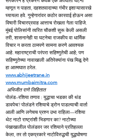
सरकारने हे प्रकरण केवळ एक अपघाती घटना 
म्हणून न पाहता, दहशतवादाच्या गंभीर इशाऱ्यासारखे 
घ्यायला हवे. गुन्हेगारांवर कठोर कारवाई होऊन असा 
विषारी विचारप्रवाह आत्ताच रोखला गेला पाहिजे. 
मुंबई पोलिसांनी त्वरित चौकशी सुरू केली असली 
तरी, शासनानेही या घटनेचा राजकीय वा धार्मिक 
विचार न करता ठामपणे सामना करणे आवश्यक 
आहे. महाराष्ट्राची परंपरा सहिष्णुतेची आहे; पण 
सहिष्णुतेच्या नावाखाली अतिरेक्यांना पंख मिळू देणे 
हा आत्मघात ठरेल.
www.abhijeetrane.in
www.mumbaimitra.com
अभिजीत राणे लिहितात
पोलंड–रशिया तणाव : युद्धाचा भडका की थंड 
डावपेच? पोलंडने रशियाचे ड्रोन पाडल्याची वार्ता 
आली आणि लगेचच प्रश्न उभा राहिला—रशिया 
थेट नाटो राष्ट्रांशी भिडणार का? नाटोच्या 
पंखाखालील पोलंडवर जर रशियाने प्रतिहल्ला 
केला, तर तो एकप्रकारे नाटोविरुद्धची युद्धघोषणा 