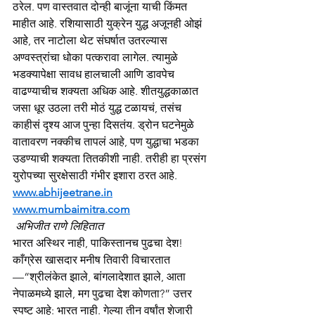
ठरेल. पण वास्तवात दोन्ही बाजूंना याची किंमत 
माहीत आहे. रशियासाठी युक्रेन युद्ध अजूनही ओझं 
आहे, तर नाटोला थेट संघर्षात उतरल्यास 
अण्वस्त्रांचा धोका पत्करावा लागेल. त्यामुळे 
भडक्यापेक्षा सावध हालचाली आणि डावपेच 
वाढण्याचीच शक्यता अधिक आहे. शीतयुद्धकाळात 
जसा धूर उठला तरी मोठं युद्ध टळायचं, तसंच 
काहीसं दृश्य आज पुन्हा दिसतंय. ड्रोन घटनेमुळे 
वातावरण नक्कीच तापलं आहे, पण युद्धाचा भडका 
उडण्याची शक्यता तितकीशी नाही. तरीही हा प्रसंग 
युरोपच्या सुरक्षेसाठी गंभीर इशारा ठरत आहे.
www.abhijeetrane.in
www.mumbaimitra.com
अभिजीत राणे लिहितात
भारत अस्थिर नाही, पाकिस्तानच पुढचा देश! 
काँग्रेस खासदार मनीष तिवारी विचारतात
—“श्रीलंकेत झाले, बांगलादेशात झाले, आता 
नेपाळमध्ये झाले, मग पुढचा देश कोणता?” उत्तर 
स्पष्ट आहे: भारत नाही. गेल्या तीन वर्षांत शेजारी 