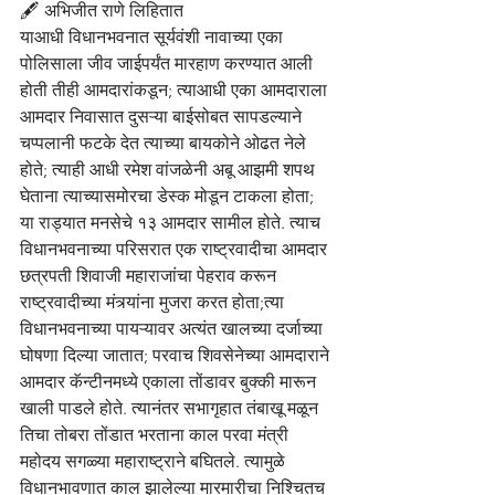
🖋️ अभिजीत राणे लिहितात
याआधी विधानभवनात सूर्यवंशी नावाच्या एका 
पोलिसाला जीव जाईपर्यंत मारहाण करण्यात आली 
होती तीही आमदारांकडून; त्याआधी एका आमदाराला 
आमदार निवासात दुसऱ्या बाईसोबत सापडल्याने 
चप्पलानी फटके देत त्याच्या बायकोने ओढत नेले 
होते; त्याही आधी रमेश वांजळेनी अबू आझमी शपथ 
घेताना त्याच्यासमोरचा डेस्क मोडून टाकला होता; 
या राड्यात मनसेचे १३ आमदार सामील होते. त्याच 
विधानभवनाच्या परिसरात एक राष्ट्रवादीचा आमदार 
छत्रपती शिवाजी महाराजांचा पेहराव करून 
राष्ट्रवादीच्या मंत्र्यांना मुजरा करत होता;त्या 
विधानभवनाच्या पायऱ्यावर अत्यंत खालच्या दर्जाच्या 
घोषणा दिल्या जातात; परवाच शिवसेनेच्या आमदाराने 
आमदार कॅन्टीनमध्ये एकाला तोंडावर बुक्की मारून 
खाली पाडले होते. त्यानंतर सभागृहात तंबाखू मळून 
तिचा तोबरा तोंडात भरताना काल परवा मंत्री 
महोदय सगळ्या महाराष्ट्राने बघितले. त्यामुळे 
विधानभावणात काल झालेल्या मारमारीचा निश्चितच 