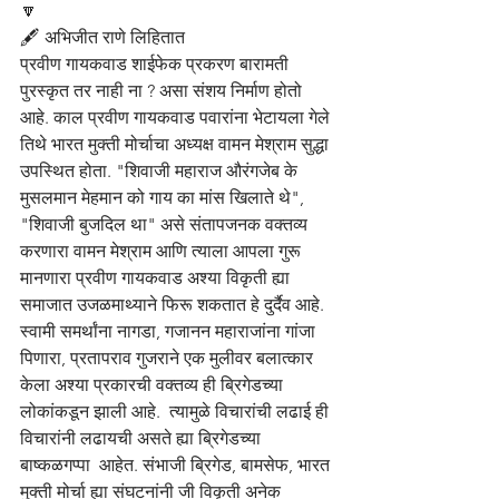
🔽
🖋️ अभिजीत राणे लिहितात
प्रवीण गायकवाड शाईफेक प्रकरण बारामती 
पुरस्कृत तर नाही ना ? असा संशय निर्माण होतो 
आहे. काल प्रवीण गायकवाड पवारांना भेटायला गेले 
तिथे भारत मुक्ती मोर्चाचा अध्यक्ष वामन मेश्राम सुद्धा 
उपस्थित होता. "शिवाजी महाराज औरंगजेब के 
मुसलमान मेहमान को गाय का मांस खिलाते थे", 
"शिवाजी बुजदिल था" असे संतापजनक वक्तव्य 
करणारा वामन मेश्राम आणि त्याला आपला गुरू 
मानणारा प्रवीण गायकवाड अश्या विकृती ह्या 
समाजात उजळमाथ्याने फिरू शकतात हे दुर्दैव आहे. 
स्वामी समर्थांना नागडा, गजानन महाराजांना गांजा 
पिणारा, प्रतापराव गुजराने एक मुलीवर बलात्कार 
केला अश्या प्रकारची वक्तव्य ही ब्रिगेडच्या 
लोकांकडून झाली आहे.  त्यामुळे विचारांची लढाई ही 
विचारांनी लढायची असते ह्या ब्रिगेडच्या  
बाष्कळगप्पा  आहेत. संभाजी ब्रिगेड, बामसेफ, भारत 
मुक्ती मोर्चा ह्या संघटनांनी जी विकृती अनेक 