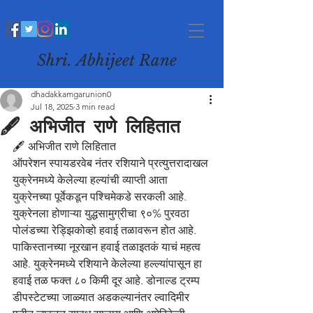
Shri. Abhijeet Rane
dhadakkamgarunion0
Jul 18, 2025
3 min read
🖋️ अभिजीत राणे लिहितात
🖋️ अभिजीत राणे लिहितात
ऑपरेशन स्पायडरवेब नंतर रशियाने प्रत्युत्तरादाखल 
युक्रेनमध्ये केलेल्या हल्यांची व्याप्ती आता 
युक्रेनच्या पूर्वेकडून पश्चिमेकडे सरकली आहे. 
युक्रेनला होणाऱ्या युद्धसामुग्रीचा ९०% पुरवठा 
पोलंडच्या रेड्झिकोव्हो हवाई तळावरून होत आहे. 
पाकिस्तानच्या नूरखान हवाई तळाइतकं याचं महत्व 
आहे. युक्रेनमध्ये रशियाने केलेल्या हल्ल्यांपासून हा 
हवाई तळ फक्त ८० किमी दूर आहे. डोनाल्ड ट्रम्प 
डीपस्टेटच्या जाळ्यात अडकल्यानंतर ल्वादिमीर 