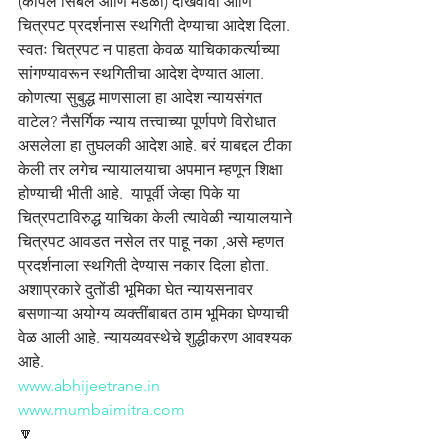
(कपिल सिबल आणि मंडळी) दाखवावा आणि 
चित्रपट प्रदर्शनास स्थगिती देण्याचा आदेश दिला. 
स्वतः चित्रपट न पाहता केवळ याचिकाकर्त्याच्या 
सांगण्यावरून स्थगितीचा आदेश देण्यात आला. 
कोणत्या सुबुद्ध माणसाला हा आदेश न्यायसंगत 
वाटेल? नैसर्गिक न्याय तत्त्वाच्या पूर्णपणे विरोधात 
असलेला हा तुघलकी आदेश आहे. बरं याबद्दल टीका 
केली तर लगेच न्यायालयाचा अपमान म्हणून शिक्षा 
होण्याची भीती आहे.  यापूर्वी जेव्हा पिके या 
चित्रपटाविरुद्ध याचिका केली त्यावेळी न्यायालयाने 
चित्रपट आवडत नसेल तर पाहू नका ,असे म्हणत 
प्रदर्शनाला स्थगिती देण्यास नकार दिला होता. 
अशाप्रकारे दुतोंडी भूमिका घेत न्यायसनावर 
बसणाऱ्या अयोग्य व्यक्तींबाबत ठाम भूमिका घेण्याची 
वेळ आली आहे. न्यायव्यवस्थेचे शुद्धीकरण आवश्यक 
आहे.
www.abhijeetrane.in
www.mumbaimitra.com
🔽