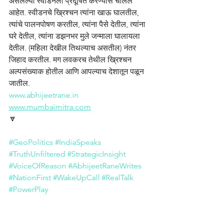
असलेल्या स्वीडनला प्रदूषित करण्यास चालले 
आहेत. स्वीडनचे ख्रिश्चन त्यांना खाऊ घालतील, 
त्यांचे पालनपोषण करतील, त्यांना पैसे देतील, त्यांना 
घरे देतील, त्यांना डझनभर मुले जन्माला घालायला 
देतील. (महिला देखील तिथल्याच असतील) नंतर 
जिहाद करतील. मग लवकरच तेथील ख्रिश्चन 
अल्पसंख्याक होतील आणि आपल्याच देशातून पळून 
जातील.
www.abhijeetrane.in
www.mumbaimitra.com
🔽
#GeoPolitics
#IndiaSpeaks
#TruthUnfiltered
#StrategicInsight
#VoiceOfReason
#AbhijeetRaneWrites
#NationFirst
#WakeUpCall
#RealTalk
#PowerPlay