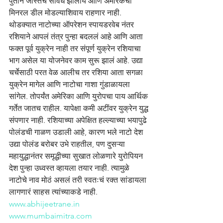
पुतीन जास्तच सावध झालाय आणि अमेरिकेची 
मिनरल डील मोडल्याशिवाय राहणार नाही. 
थोडक्यात नाटोच्या ऑपरेशन स्पायडरवेब नंतर 
रशियाने आपलं तंत्र पुन्हा बदललं आहे आणि आता 
फक्त पूर्व युक्रेन नाही तर संपूर्ण युक्रेन रशियाचा 
भाग असेल या योजनेवर काम सुरू झालं आहे. उद्या 
चर्चेसाठी परत वेळ आलीच तर रशिया आता सगळा 
युक्रेन मागेल आणि नाटोचा गाशा गुंडाळायला 
सांगेल. तोपर्यंत अमेरिका आणि युरोपचा पाय आर्थिक 
गर्तेत जातच राहील. यापेक्षा कमी अटींवर युक्रेन युद्ध 
संपणार नाही. रशियाच्या अपेक्षित हल्ल्याच्या भयापुढे 
पोलंडची गाळण उडाली आहे, कारण भले नाटो देश 
उद्या पोलंड बरोबर उभे राहतील, पण दुसऱ्या 
महायुद्धानंतर समृद्धीच्या सुखात लोळणारे युरोपियन 
देश पुन्हा उध्वस्त व्हायला तयार नाही. त्यामुळे 
नाटोचे नाव मोठं असलं तरी स्वतःचं रक्त सांडायला 
लागणारं साहस त्यांच्याकडे नाही.
www.abhijeetrane.in
www.mumbaimitra.com