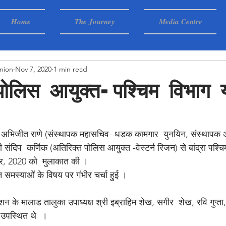
Home
The Journey
Media Centre
nion
Nov 7, 2020
1 min read
पोलिस आयुक्त-पश्चिम विभाग य
री अभिजीत राणे (संस्थापक महासचिव- धडक कामगार  युनयिन, संस्थापक अ
ी संदिप  कर्णिक (अतिरिक्त पोलिस आयुक्त -वेस्टर्न रिजन) से बांद्रा पश्चि
ंबर, 2020 को  मुलाकात की । 
न समस्याओं के विषय पर गंभीर चर्चा हुई । 
न के मालाड तालुका उपाध्यक्ष श्री इब्राहिम शेख, सगीर  शेख, रवि गुप्ता,
 उपस्थित थे  । 