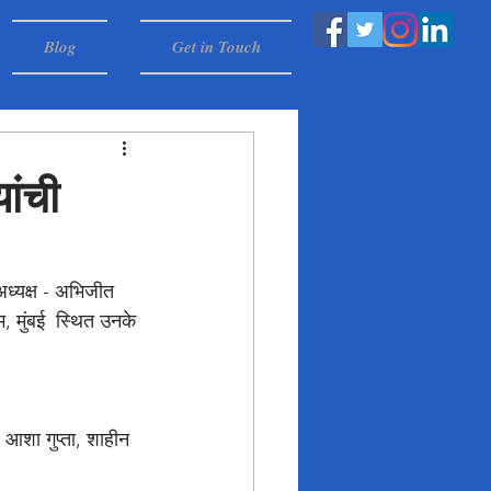
Blog
Get in Touch
ांची
ध्यक्ष - अभिजीत 
म, मुंबई  स्थित उनके 
 आशा गुप्ता, शाहीन 